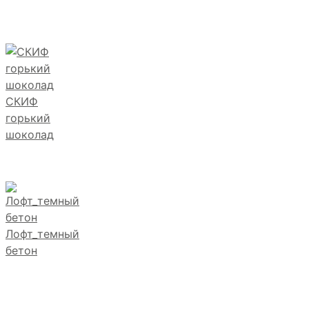
СКИФ
горький
шоколад
Лофт_темный
бетон