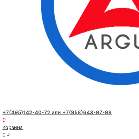
+7(495)142-40-72 или
+7(958)643-97-98
0
Корзина
0
₽