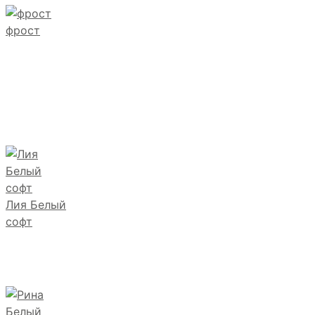
фрост
Лия Белый
софт