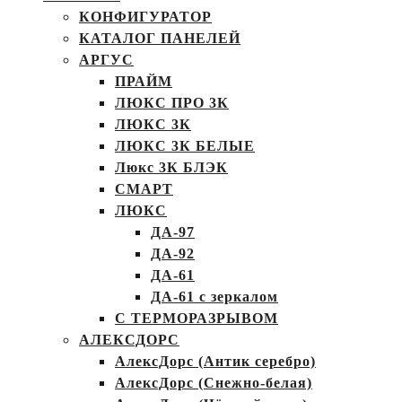
КОНФИГУРАТОР
КАТАЛОГ ПАНЕЛЕЙ
АРГУС
ПРАЙМ
ЛЮКС ПРО 3К
ЛЮКС 3К
ЛЮКС 3К БЕЛЫЕ
Люкс 3К БЛЭК
СМАРТ
ЛЮКС
ДА-97
ДА-92
ДА-61
ДА-61 с зеркалом
С ТЕРМОРАЗРЫВОМ
АЛЕКСДОРС
АлексДорс (Антик серебро)
АлексДорс (Снежно-белая)