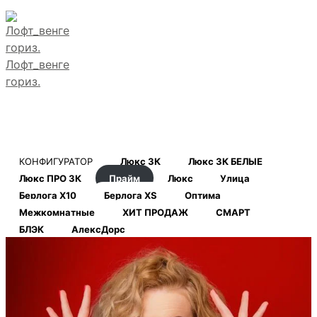
Лофт_венге
гориз.
КОНФИГУРАТОР
Люкс 3К
Люкс 3К БЕЛЫЕ
Люкс ПРО 3К
Прайм
Люкс
Улица
Берлога Х10
Берлога XS
Оптима
Межкомнатные
ХИТ ПРОДАЖ
СМАРТ
БЛЭК
АлексДорс