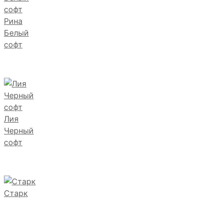
Рина
Белый
софт
Лия
Черный
софт
Старк