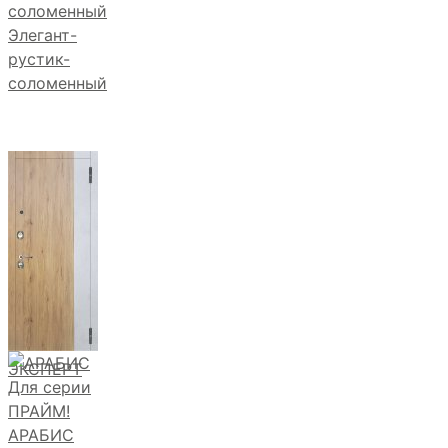
Элегант-
рустик-
соломенный
ЭКСПЕРТ
АРАБИС