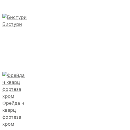
Бистури
Фрейда ч
кварц
фортеза
хром