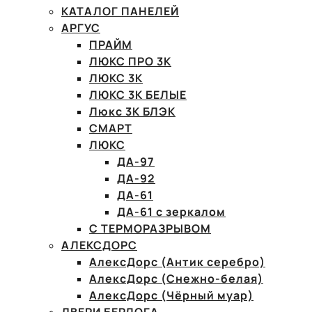
КАТАЛОГ ПАНЕЛЕЙ
АРГУС
ПРАЙМ
ЛЮКС ПРО 3К
ЛЮКС 3К
ЛЮКС 3К БЕЛЫЕ
Люкс 3К БЛЭК
СМАРТ
ЛЮКС
ДА-97
ДА-92
ДА-61
ДА-61 с зеркалом
С ТЕРМОРАЗРЫВОМ
АЛЕКСДОРС
АлексДорс (Антик серебро)
АлексДорс (Снежно-белая)
АлексДорс (Чёрный муар)