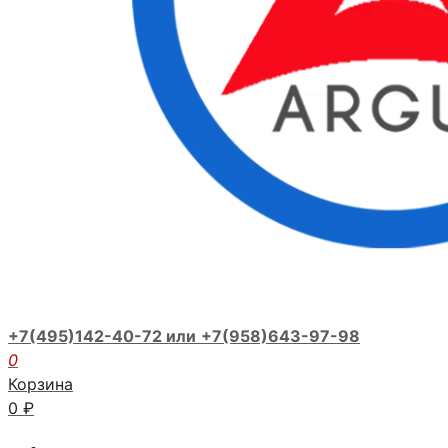
+7(495)142-40-72 или
+7(958)643-97-98
0
Корзина
0
₽