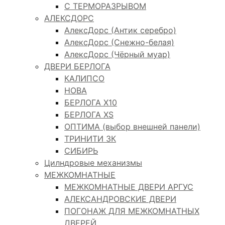
С ТЕРМОРАЗРЫВОМ
АЛЕКСДОРС
АлексДорс (Антик серебро)
АлексДорс (Снежно-белая)
АлексДорс (Чёрный муар)
ДВЕРИ БЕРЛОГА
КАЛИПСО
НОВА
БЕРЛОГА Х10
БЕРЛОГА XS
ОПТИМА (выбор внешней панели)
ТРИНИТИ 3К
СИБИРЬ
Цилндровые механизмы
МЕЖКОМНАТНЫЕ
МЕЖКОМНАТНЫЕ ДВЕРИ АРГУС
АЛЕКСАНДРОВСКИЕ ДВЕРИ
ПОГОНАЖ ДЛЯ МЕЖКОМНАТНЫХ
ДВЕРЕЙ