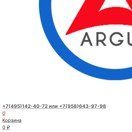
+7(495)142-40-72 или
+7(958)643-97-98
0
Корзина
0
₽