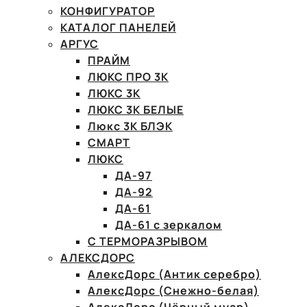
КОНФИГУРАТОР
КАТАЛОГ ПАНЕЛЕЙ
АРГУС
ПРАЙМ
ЛЮКС ПРО 3К
ЛЮКС 3К
ЛЮКС 3К БЕЛЫЕ
Люкс 3К БЛЭК
СМАРТ
ЛЮКС
ДА-97
ДА-92
ДА-61
ДА-61 с зеркалом
С ТЕРМОРАЗРЫВОМ
АЛЕКСДОРС
АлексДорс (Антик серебро)
АлексДорс (Снежно-белая)