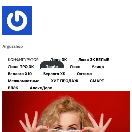
Argusshop
КОНФИГУРАТОР
Люкс 3К
Люкс 3К БЕЛЫЕ
Люкс ПРО 3К
Прайм
Люкс
Улица
Берлога Х10
Берлога XS
Оптима
Межкомнатные
ХИТ ПРОДАЖ
СМАРТ
БЛЭК
АлексДорс