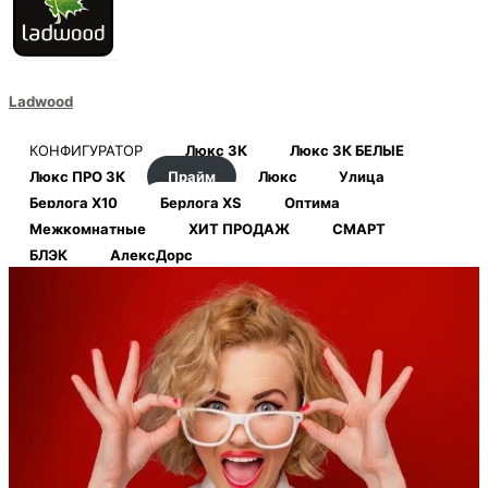
Ladwood
КОНФИГУРАТОР
Люкс 3К
Люкс 3К БЕЛЫЕ
Люкс ПРО 3К
Прайм
Люкс
Улица
Берлога Х10
Берлога XS
Оптима
Межкомнатные
ХИТ ПРОДАЖ
СМАРТ
БЛЭК
АлексДорс