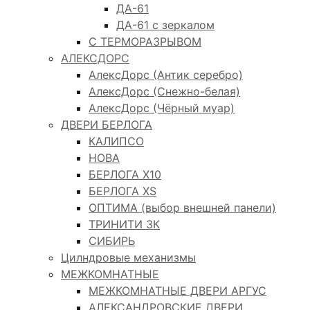
ДА-61
ДА-61 с зеркалом
С ТЕРМОРАЗРЫВОМ
АЛЕКСДОРС
АлексДорс (Антик серебро)
АлексДорс (Снежно-белая)
АлексДорс (Чёрный муар)
ДВЕРИ БЕРЛОГА
КАЛИПСО
НОВА
БЕРЛОГА Х10
БЕРЛОГА XS
ОПТИМА (выбор внешней панели)
ТРИНИТИ 3К
СИБИРЬ
Цилндровые механизмы
МЕЖКОМНАТНЫЕ
МЕЖКОМНАТНЫЕ ДВЕРИ АРГУС
АЛЕКСАНДРОВСКИЕ ДВЕРИ