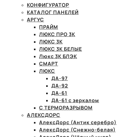
КОНФИГУРАТОР
КАТАЛОГ ПАНЕЛЕЙ
АРГУС
ПРАЙМ
ЛЮКС ПРО 3К
ЛЮКС 3К
ЛЮКС 3К БЕЛЫЕ
Люкс 3К БЛЭК
СМАРТ
ЛЮКС
ДА-97
ДА-92
ДА-61
ДА-61 с зеркалом
С ТЕРМОРАЗРЫВОМ
АЛЕКСДОРС
АлексДорс (Антик серебро)
АлексДорс (Снежно-белая)