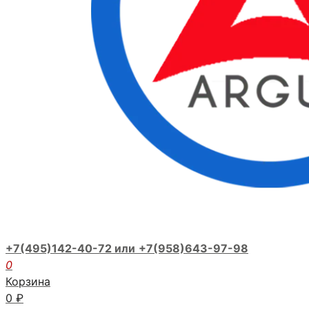
+7(495)142-40-72 или
+7(958)643-97-98
0
Корзина
0
₽