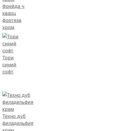
Фрейда ч
кварц
фортеза
хром
Тори
синий
софт
Техно дуб
филадельфия
крем