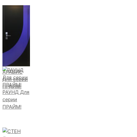
АРАБИС
Для серии
ПРАЙМ!
РАУНД Для
серии
ПРАЙМ!