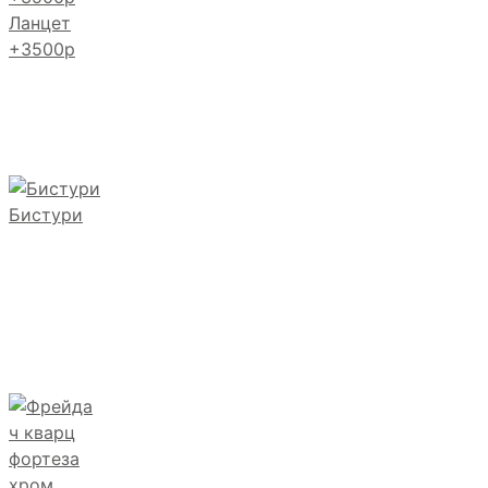
Ланцет
+3500р
Бистури