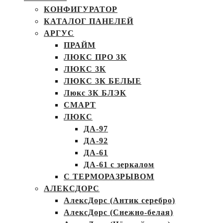
КОНФИГУРАТОР
КАТАЛОГ ПАНЕЛЕЙ
АРГУС
ПРАЙМ
ЛЮКС ПРО 3К
ЛЮКС 3К
ЛЮКС 3К БЕЛЫЕ
Люкс 3К БЛЭК
СМАРТ
ЛЮКС
ДА-97
ДА-92
ДА-61
ДА-61 с зеркалом
С ТЕРМОРАЗРЫВОМ
АЛЕКСДОРС
АлексДорс (Антик серебро)
АлексДорс (Снежно-белая)