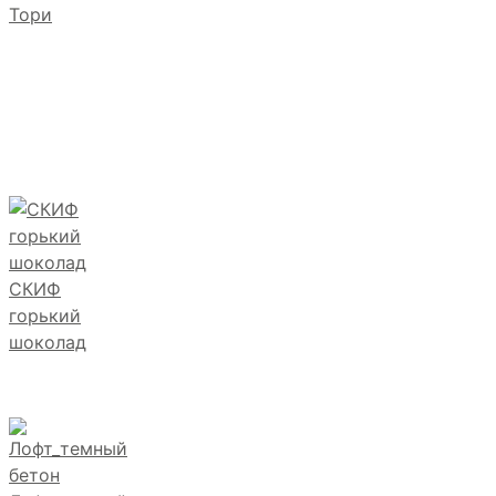
Тори
СКИФ
горький
шоколад