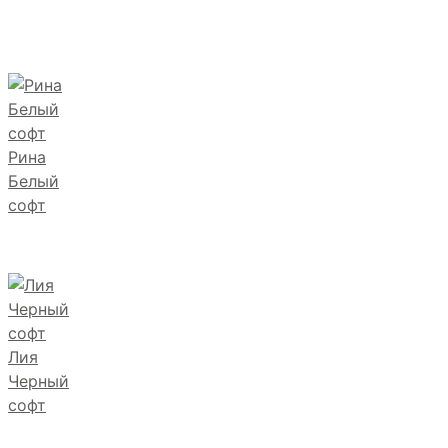
Рина
Белый
софт
Лия
Черный
софт