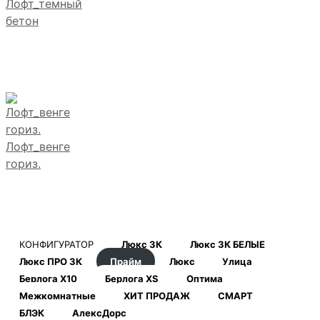
Лофт_темный
бетон
Лофт_венге
гориз.
КОНФИГУРАТОР
Люкс 3К
Люкс 3К БЕЛЫЕ
Люкс ПРО 3К
Прайм
Люкс
Улица
Берлога Х10
Берлога XS
Оптима
Межкомнатные
ХИТ ПРОДАЖ
СМАРТ
БЛЭК
АлексДорс