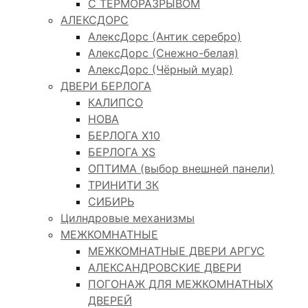
С ТЕРМОРАЗРЫВОМ
АЛЕКСДОРС
АлексДорс (Антик серебро)
АлексДорс (Снежно-белая)
АлексДорс (Чёрный муар)
ДВЕРИ БЕРЛОГА
КАЛИПСО
НОВА
БЕРЛОГА Х10
БЕРЛОГА XS
ОПТИМА (выбор внешней панели)
ТРИНИТИ 3К
СИБИРЬ
Цилндровые механизмы
МЕЖКОМНАТНЫЕ
МЕЖКОМНАТНЫЕ ДВЕРИ АРГУС
АЛЕКСАНДРОВСКИЕ ДВЕРИ
ПОГОНАЖ ДЛЯ МЕЖКОМНАТНЫХ
ДВЕРЕЙ