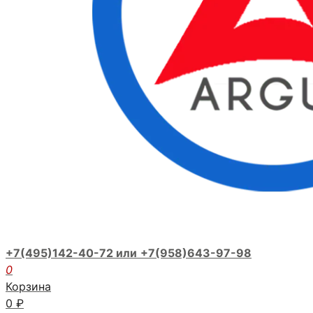
+7(495)142-40-72 или
+7(958)643-97-98
0
Корзина
0
₽