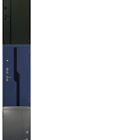
Ланцет
+3500р
Бистури