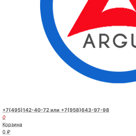
+7(495)142-40-72 или
+7(958)643-97-98
0
Корзина
0
₽