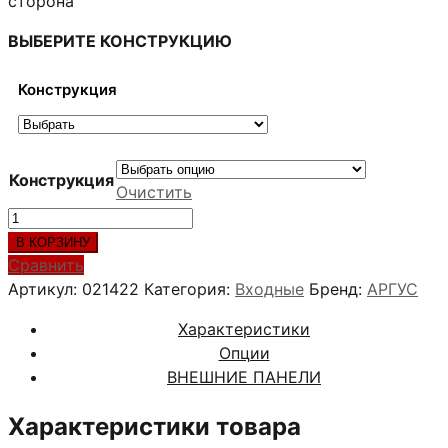
сторона
ВЫБЕРИТЕ КОНСТРУКЦИЮ
Конструкция
Конструкция
Очистить
Количество
товара
В КОРЗИНУ
ОЛЬГА
Сравнить
ЛАРЧЕ
Артикул:
021422
Категория:
Входные
Бренд:
АРГУС
Характеристики
Опции
ВНЕШНИЕ ПАНЕЛИ
Характеристики товара