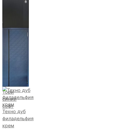
Фрейда ч
кварц
фортеза
хром
Тори
синий
софт
Техно дуб
филадельфия
крем