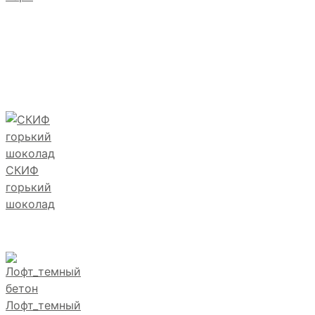
СКИФ
горький
шоколад
Лофт_темный