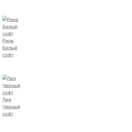
Рина
Белый
софт
Лия
Черный
софт