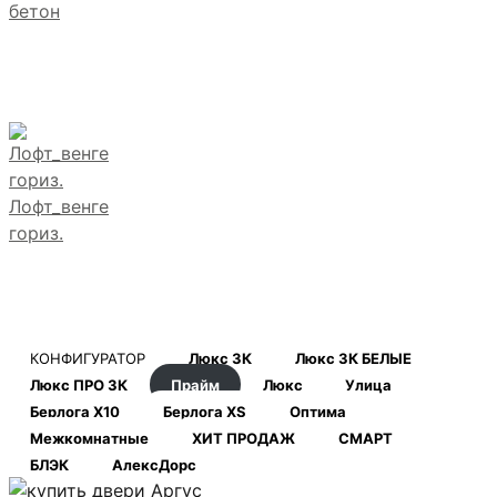
бетон
Лофт_венге
гориз.
КОНФИГУРАТОР
Люкс 3К
Люкс 3К БЕЛЫЕ
Люкс ПРО 3К
Прайм
Люкс
Улица
Берлога Х10
Берлога XS
Оптима
Межкомнатные
ХИТ ПРОДАЖ
СМАРТ
БЛЭК
АлексДорс