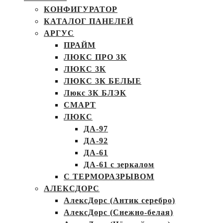
КОНФИГУРАТОР
КАТАЛОГ ПАНЕЛЕЙ
АРГУС
ПРАЙМ
ЛЮКС ПРО 3К
ЛЮКС 3К
ЛЮКС 3К БЕЛЫЕ
Люкс 3К БЛЭК
СМАРТ
ЛЮКС
ДА-97
ДА-92
ДА-61
ДА-61 с зеркалом
С ТЕРМОРАЗРЫВОМ
АЛЕКСДОРС
АлексДорс (Антик серебро)
АлексДорс (Снежно-белая)