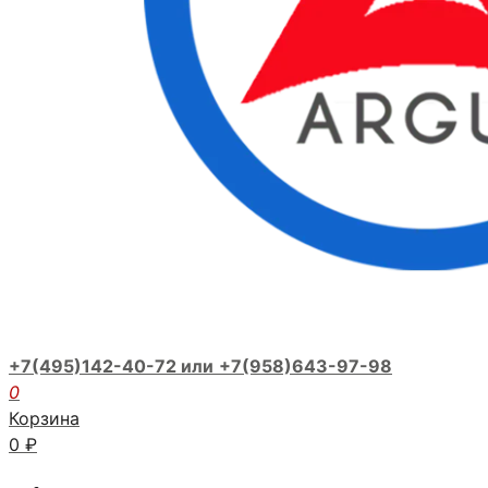
+7(495)142-40-72 или
+7(958)643-97-98
0
Корзина
0
₽