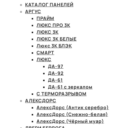
КАТАЛОГ ПАНЕЛЕЙ
АРГУС
ПРАЙМ
ЛЮКС ПРО 3К
ЛЮКС 3К
ЛЮКС 3К БЕЛЫЕ
Люкс 3К БЛЭК
СМАРТ
ЛЮКС
ДА-97
ДА-92
ДА-61
ДА-61 с зеркалом
С ТЕРМОРАЗРЫВОМ
АЛЕКСДОРС
АлексДорс (Антик серебро)
АлексДорс (Снежно-белая)
АлексДорс (Чёрный муар)