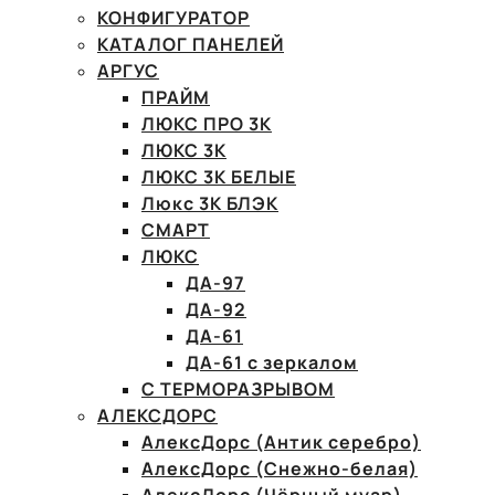
КОНФИГУРАТОР
КАТАЛОГ ПАНЕЛЕЙ
АРГУС
ПРАЙМ
ЛЮКС ПРО 3К
ЛЮКС 3К
ЛЮКС 3К БЕЛЫЕ
Люкс 3К БЛЭК
СМАРТ
ЛЮКС
ДА-97
ДА-92
ДА-61
ДА-61 с зеркалом
С ТЕРМОРАЗРЫВОМ
АЛЕКСДОРС
АлексДорс (Антик серебро)
АлексДорс (Снежно-белая)