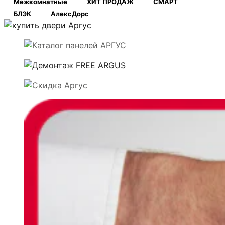
Межкомнатные
ХИТ ПРОДАЖ
СМАРТ
БЛЭК
АлексДорс