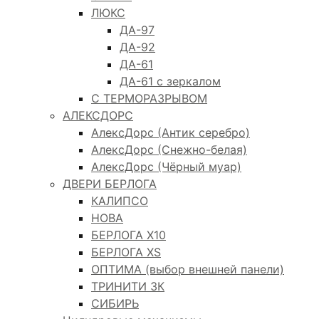
ЛЮКС
ДА-97
ДА-92
ДА-61
ДА-61 с зеркалом
С ТЕРМОРАЗРЫВОМ
АЛЕКСДОРС
АлексДорс (Антик серебро)
АлексДорс (Снежно-белая)
АлексДорс (Чёрный муар)
ДВЕРИ БЕРЛОГА
КАЛИПСО
НОВА
БЕРЛОГА Х10
БЕРЛОГА XS
ОПТИМА (выбор внешней панели)
ТРИНИТИ 3К
СИБИРЬ