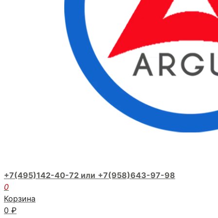
+7(495)142-40-72 или
+7(958)643-97-98
0
Корзина
0
₽