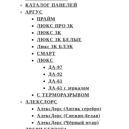
КАТАЛОГ ПАНЕЛЕЙ
АРГУС
ПРАЙМ
ЛЮКС ПРО 3К
ЛЮКС 3К
ЛЮКС 3К БЕЛЫЕ
Люкс 3К БЛЭК
СМАРТ
ЛЮКС
ДА-97
ДА-92
ДА-61
ДА-61 с зеркалом
С ТЕРМОРАЗРЫВОМ
АЛЕКСДОРС
АлексДорс (Антик серебро)
АлексДорс (Снежно-белая)
АлексДорс (Чёрный муар)