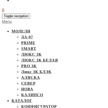
0
Toggle navigation
Menu
МОДЕЛИ
ДА-97
PRIME
SMART
ЛЮКС 3К
ЛЮКС 3К БЕЛАЯ
PRO 3K
Люкс 3К БЛЭК
АЛЯСКА
СЕВЕР
НОВА
КАЛИПСО
КАТАЛОГ
КОНФИГУРАТОР