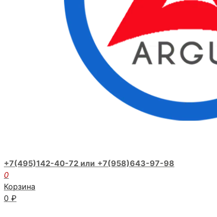
+7(495)142-40-72 или
+7(958)643-97-98
0
Корзина
0
₽