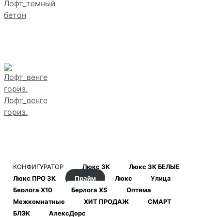
Лофт_темный
бетон
Лофт_венге
гориз.
КОНФИГУРАТОР
Люкс 3К
Люкс 3К БЕЛЫЕ
Люкс ПРО 3К
Прайм
Люкс
Улица
Берлога Х10
Берлога XS
Оптима
Межкомнатные
ХИТ ПРОДАЖ
СМАРТ
БЛЭК
АлексДорс