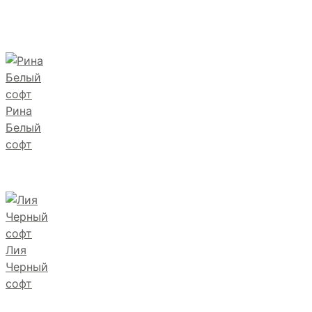
Рина
Белый
софт
Лия
Черный
софт