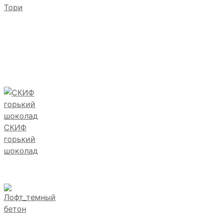
Тори
СКИФ
горький
шоколад