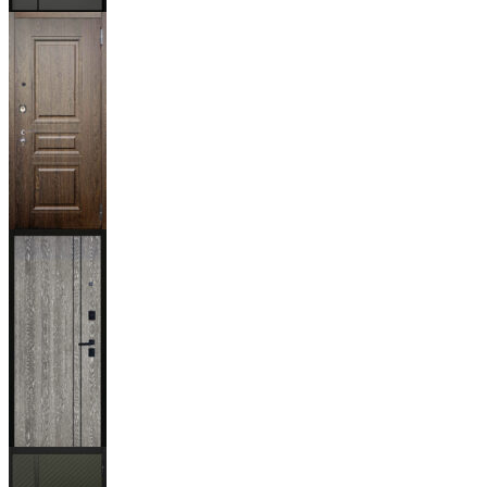
Мичиган
Магистр
Дуб кантри
тёмный
Гейджи