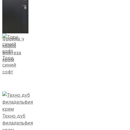
Фрейда ч
кварц
фортеза
Тори
хром
синий
софт
Техно дуб
филадельфия
крем