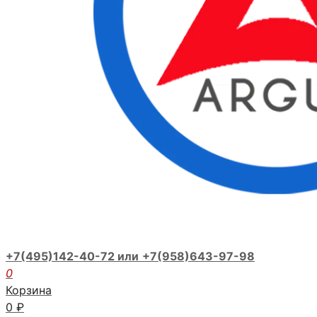
+7(495)142-40-72 или
+7(958)643-97-98
0
Корзина
0
₽