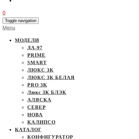
0
Toggle navigation
Menu
МОДЕЛИ
ДА-97
PRIME
SMART
ЛЮКС 3К
ЛЮКС 3К БЕЛАЯ
PRO 3K
Люкс 3К БЛЭК
АЛЯСКА
СЕВЕР
НОВА
КАЛИПСО
КАТАЛОГ
КОНФИГУРАТОР