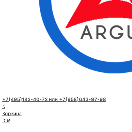
+7(495)142-40-72 или
+7(958)643-97-98
0
Корзина
0
₽