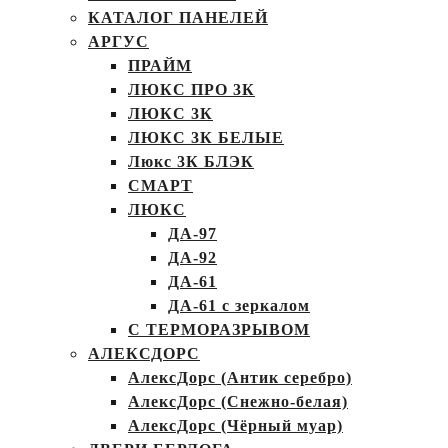
КАТАЛОГ ПАНЕЛЕЙ
АРГУС
ПРАЙМ
ЛЮКС ПРО 3К
ЛЮКС 3К
ЛЮКС 3К БЕЛЫЕ
Люкс 3К БЛЭК
СМАРТ
ЛЮКС
ДА-97
ДА-92
ДА-61
ДА-61 с зеркалом
С ТЕРМОРАЗРЫВОМ
АЛЕКСДОРС
АлексДорс (Антик серебро)
АлексДорс (Снежно-белая)
АлексДорс (Чёрный муар)