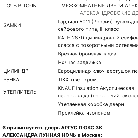
ТОЧЬ В ТОЧЬ
МЕЖКОМНАТНЫЕ ДВЕРИ АЛЕК
АЛЕКСАНДРОВСКИЕ Д
Гардиан 5011 (Россия) сувальдн
ЗАМКИ
сейфового типа, III класс
KALE 287D цилиндровый сейфов
класса с поворотными ригелям
Врезная броненакладка
Ночная задвижка
ЦИЛИНДР
Евроцилиндр ключ-вертушок п
РУЧКА
TIXX, цвет хром.
KNAUF Insulation Акустическая
УТЕПЛИТЕЛЬ
перегородка (негорючий, эколо
Утепленная коробка двери
Проклейка изолоном
6 причин купить дверь АРГУС ЛЮКС 3К
АЛЕКСАНДРА
ЛУННАЯ НОЧЬ в Москве: