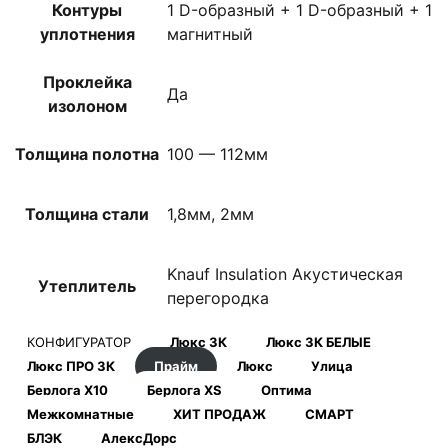
Контуры
1 D-образный + 1 D-образный + 1
уплотнения
магнитный
Проклейка
Да
изолоном
Толщина полотна
100 — 112мм
Толщина стали
1,8мм, 2мм
Knauf Insulation Акустическая
Утеплитель
перегородка
КОНФИГУРАТОР
Люкс 3К
Люкс 3К БЕЛЫЕ
Люкс ПРО 3К
Прайм
Люкс
Улица
Берлога Х10
Берлога XS
Оптима
Межкомнатные
ХИТ ПРОДАЖ
СМАРТ
БЛЭК
АлексДорс