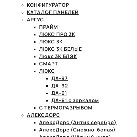
КОНФИГУРАТОР
КАТАЛОГ ПАНЕЛЕЙ
АРГУС
ПРАЙМ
ЛЮКС ПРО 3К
ЛЮКС 3К
ЛЮКС 3К БЕЛЫЕ
Люкс 3К БЛЭК
СМАРТ
ЛЮКС
ДА-97
ДА-92
ДА-61
ДА-61 с зеркалом
С ТЕРМОРАЗРЫВОМ
АЛЕКСДОРС
АлексДорс (Антик серебро)
АлексДорс (Снежно-белая)