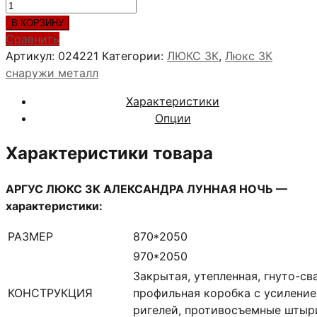
Количество
товара
В КОРЗИНУ
АРГУС
Сравнить
ЛЮКС
Артикул:
024221
Категории:
ЛЮКС 3К
,
Люкс 3К
3К
снаружи металл
АЛЕКСАНДРА
Характеристики
ЛУННАЯ
Опции
НОЧЬ
Характеристики товара
АРГУС ЛЮКС 3К АЛЕКСАНДРА ЛУННАЯ НОЧЬ —
характеристики:
РАЗМЕР
870*2050
970*2050
Закрытая, утепленная, гнуто-св
КОНСТРУКЦИЯ
профильная коробка с усиление
ригелей, противосъемные штыр