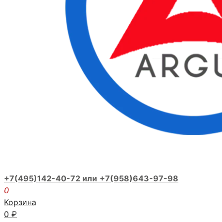
+7(495)142-40-72 или
+7(958)643-97-98
0
Корзина
0
₽