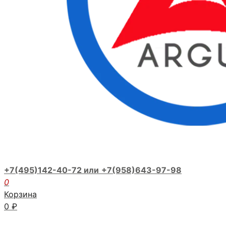
+7(495)142-40-72 или
+7(958)643-97-98
0
Корзина
0
₽