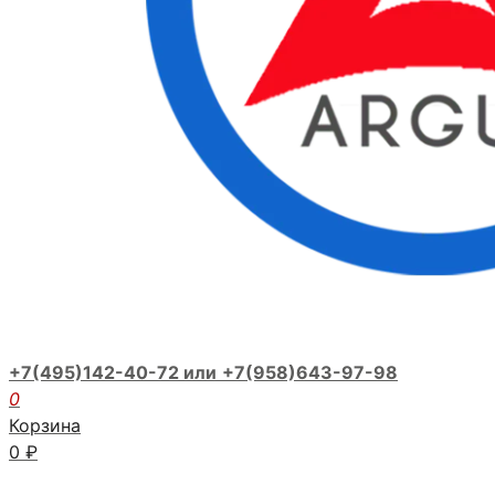
+7(495)142-40-72 или
+7(958)643-97-98
0
Корзина
0
₽