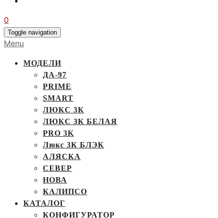
0
Toggle navigation
Menu
МОДЕЛИ
ДА-97
PRIME
SMART
ЛЮКС 3К
ЛЮКС 3К БЕЛАЯ
PRO 3K
Люкс 3К БЛЭК
АЛЯСКА
СЕВЕР
НОВА
КАЛИПСО
КАТАЛОГ
КОНФИГУРАТОР