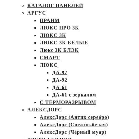
КАТАЛОГ ПАНЕЛЕЙ
АРГУС
ПРАЙМ
ЛЮКС ПРО 3К
ЛЮКС 3К
ЛЮКС 3К БЕЛЫЕ
Люкс 3К БЛЭК
СМАРТ
ЛЮКС
ДА-97
ДА-92
ДА-61
ДА-61 с зеркалом
С ТЕРМОРАЗРЫВОМ
АЛЕКСДОРС
АлексДорс (Антик серебро)
АлексДорс (Снежно-белая)
АлексДорс (Чёрный муар)