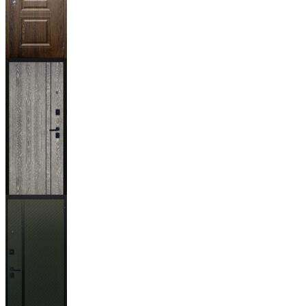
Магистр
Дуб кантри
тёмный
Гейджи