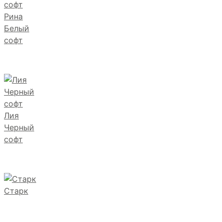
Рина
Белый
софт
Лия
Черный
софт
Старк