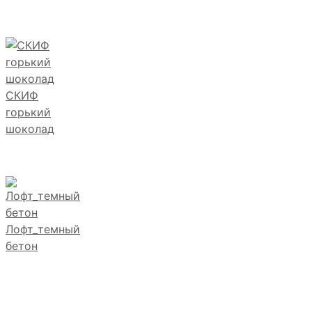
СКИФ
горький
шоколад
Лофт_темный
бетон