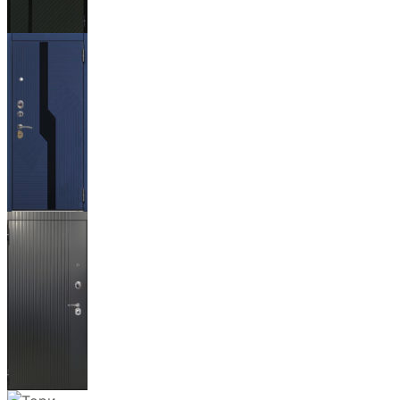
Ланцет
+3500р
Бистури