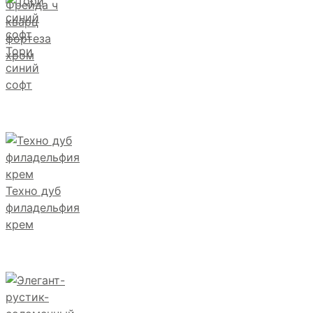
Фрейда ч
кварц
фортеза
Тори
хром
синий
софт
Техно дуб
филадельфия
крем