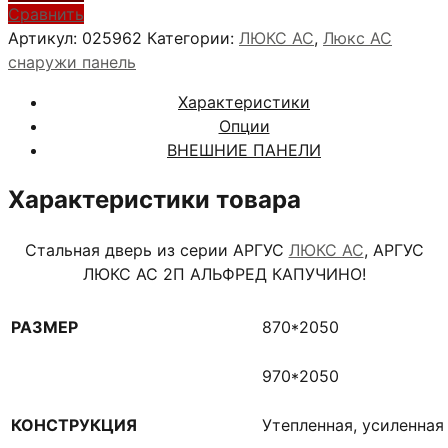
АРГУС
Сравнить
ЛЮКС
Артикул:
025962
Категории:
ЛЮКС АС
,
Люкс АС
АС
снаружи панель
2П
Характеристики
АЛЬФРЕД
Опции
КАПУЧИНО
ВНЕШНИЕ ПАНЕЛИ
Характеристики товара
Стальная дверь из серии АРГУС
ЛЮКС АС
, АРГУС
ЛЮКС АС 2П АЛЬФРЕД КАПУЧИНО!
РАЗМЕР
870*2050
970*2050
КОНСТРУКЦИЯ
Утепленная, усиленная