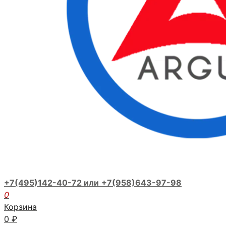
+7(495)142-40-72 или
+7(958)643-97-98
0
Корзина
0
₽