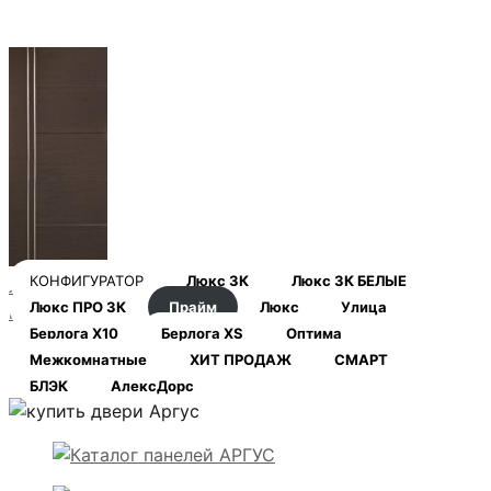
КОНФИГУРАТОР
Люкс 3К
Люкс 3К БЕЛЫЕ
Лофт_венге
Люкс ПРО 3К
Прайм
Люкс
Улица
гориз.
Берлога Х10
Берлога XS
Оптима
Межкомнатные
ХИТ ПРОДАЖ
СМАРТ
БЛЭК
АлексДорс