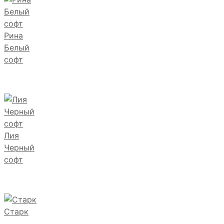
Рина
Белый
софт
Лия
Черный
софт
Старк