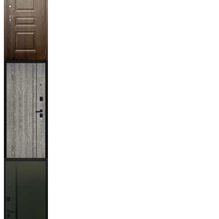
Магистр
Дуб кантри
тёмный
Гейджи