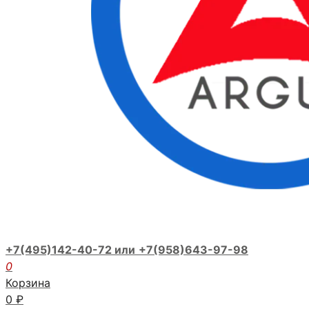
+7(495)142-40-72 или
+7(958)643-97-98
0
Корзина
0
₽