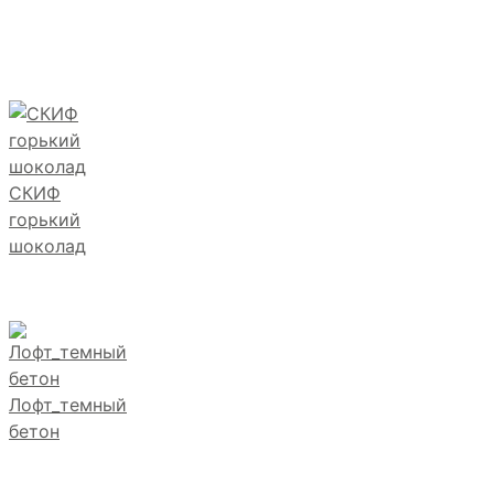
СКИФ
горький
шоколад
Лофт_темный
бетон