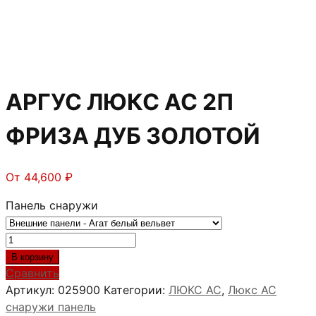
АРГУС ЛЮКС АС 2П
ФРИЗА ДУБ ЗОЛОТОЙ
От
44,600
₽
Панель снаружи
Количество
товара
В корзину
АРГУС
Сравнить
ЛЮКС
Артикул:
025900
Категории:
ЛЮКС АС
,
Люкс АС
АС
снаружи панель