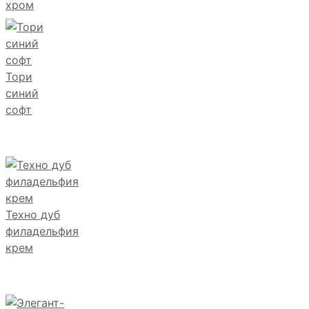
хром
Тори
синий
софт
Техно дуб
филадельфия
крем