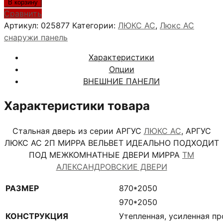
товара
В корзину
АРГУС
Сравнить
ЛЮКС
Артикул:
025877
Категории:
ЛЮКС АС
,
Люкс АС
АС
снаружи панель
2П
Характеристики
МИРРА
Опции
ВЕЛЬВЕТ
ВНЕШНИЕ ПАНЕЛИ
Характеристики товара
Стальная дверь из серии АРГУС
ЛЮКС АС
, АРГУС
ЛЮКС АС 2П МИРРА ВЕЛЬВЕТ ИДЕАЛЬНО ПОДХОДИТ
ПОД МЕЖКОМНАТНЫЕ ДВЕРИ МИРРА
ТМ
АЛЕКСАНДРОВСКИЕ ДВЕРИ
РАЗМЕР
870*2050
970*2050
КОНСТРУКЦИЯ
Утепленная, усиленная п