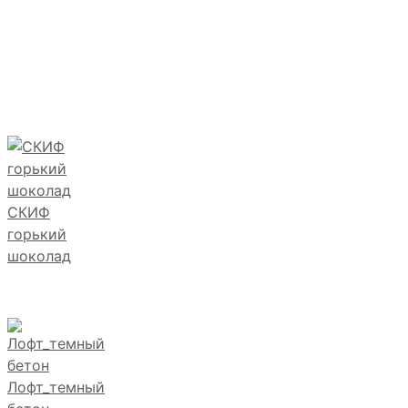
СКИФ
горький
шоколад
Лофт_темный