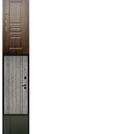
Магистр
Дуб кантри
тёмный
Гейджи