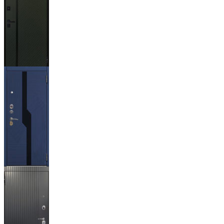
Ланцет
+3500р
Бистури