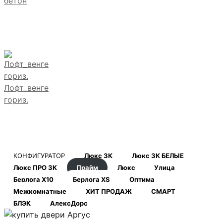
бетон
Лофт_венге
гориз.
КОНФИГУРАТОР
Люкс 3К
Люкс 3К БЕЛЫЕ
Люкс ПРО 3К
Прайм
Люкс
Улица
Берлога Х10
Берлога XS
Оптима
Межкомнатные
ХИТ ПРОДАЖ
СМАРТ
БЛЭК
АлексДорс