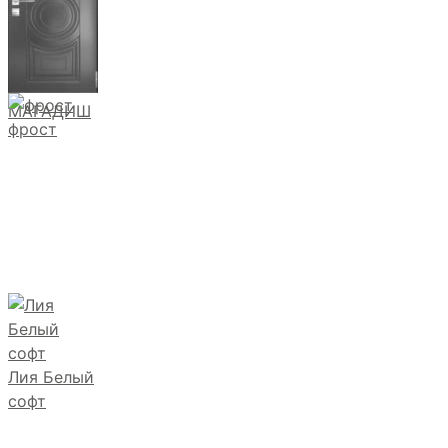
МАГАДИШ
фрост
Лия Белый
софт