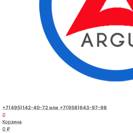
+7(495)142-40-72 или
+7(958)643-97-98
0
Корзина
0
₽