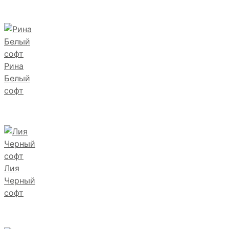
Рина
Белый
софт
Лия
Черный
софт