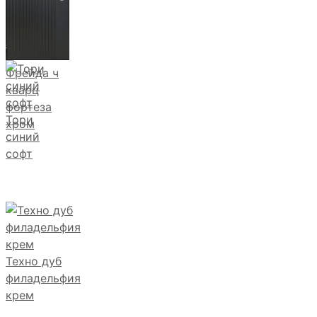
Фрейда ч
кварц
фортеза
Тори
хром
синий
софт
Техно дуб
филадельфия
крем