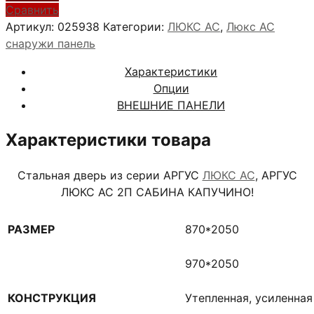
АРГУС
Сравнить
ЛЮКС
Артикул:
025938
Категории:
ЛЮКС АС
,
Люкс АС
АС
снаружи панель
2П
Характеристики
САБИНА
Опции
КАПУЧИНО
ВНЕШНИЕ ПАНЕЛИ
Характеристики товара
Стальная дверь из серии АРГУС
ЛЮКС АС
, АРГУС
ЛЮКС АС 2П САБИНА КАПУЧИНО!
РАЗМЕР
870*2050
970*2050
КОНСТРУКЦИЯ
Утепленная, усиленна