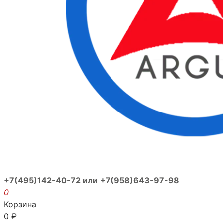
+7(495)142-40-72 или
+7(958)643-97-98
0
Корзина
0
₽