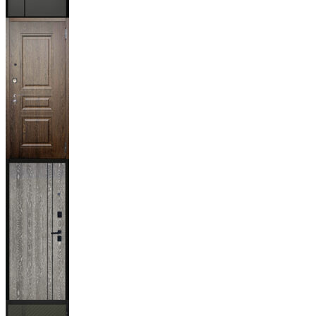
Мичиган
Магистр
Дуб кантри
тёмный
Гейджи