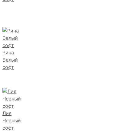
Рина
Белый
софт
Лия
Черный
софт