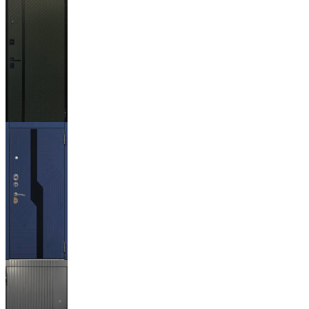
Ланцет
+3500р
Бистури