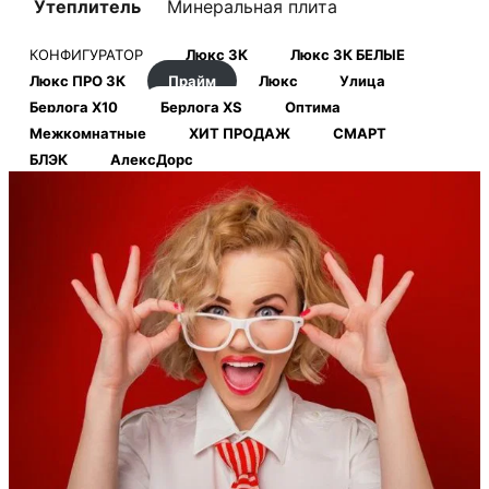
Утеплитель
Минеральная плита
КОНФИГУРАТОР
Люкс 3К
Люкс 3К БЕЛЫЕ
Люкс ПРО 3К
Прайм
Люкс
Улица
Берлога Х10
Берлога XS
Оптима
Межкомнатные
ХИТ ПРОДАЖ
СМАРТ
БЛЭК
АлексДорс