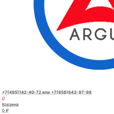
+7(495)142-40-72 или
+7(958)643-97-98
0
Корзина
0
₽