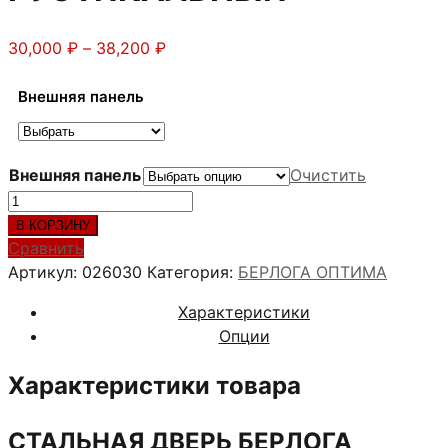
Диапазон
30,000
₽
–
38,200
₽
цен:
30,000 ₽
Внешняя панель
–
38,200 ₽
Внешняя панель
Очистить
Количество
товара
В КОРЗИНУ
Стальная
Сравнить
дверь
Артикул:
026030
Категория:
БЕРЛОГА ОПТИМА
БЕРЛОГА
Характеристики
ГЕОМЕТРИЯ
Опции
ДУБ
РУСТИКАЛЬНЫЙ
Характеристики товара
СТАЛЬНАЯ ДВЕРЬ БЕРЛОГА