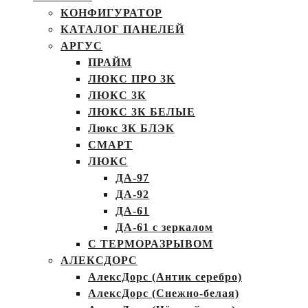
КОНФИГУРАТОР
КАТАЛОГ ПАНЕЛЕЙ
АРГУС
ПРАЙМ
ЛЮКС ПРО 3К
ЛЮКС 3К
ЛЮКС 3К БЕЛЫЕ
Люкс 3К БЛЭК
СМАРТ
ЛЮКС
ДА-97
ДА-92
ДА-61
ДА-61 с зеркалом
С ТЕРМОРАЗРЫВОМ
АЛЕКСДОРС
АлексДорс (Антик серебро)
АлексДорс (Снежно-белая)