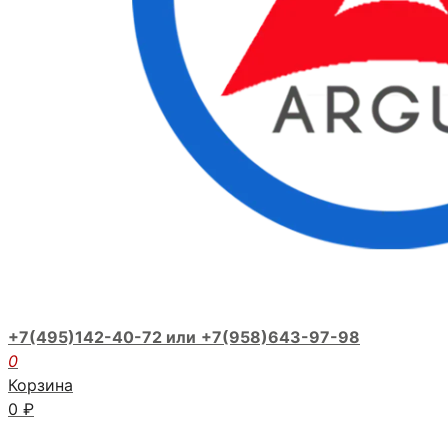
+7(495)142-40-72 или
+7(958)643-97-98
0
Корзина
0
₽