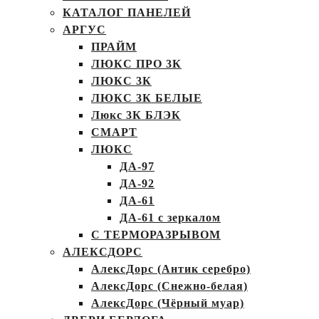
КАТАЛОГ ПАНЕЛЕЙ
АРГУС
ПРАЙМ
ЛЮКС ПРО 3К
ЛЮКС 3К
ЛЮКС 3К БЕЛЫЕ
Люкс 3К БЛЭК
СМАРТ
ЛЮКС
ДА-97
ДА-92
ДА-61
ДА-61 с зеркалом
С ТЕРМОРАЗРЫВОМ
АЛЕКСДОРС
АлексДорс (Антик серебро)
АлексДорс (Снежно-белая)
АлексДорс (Чёрный муар)