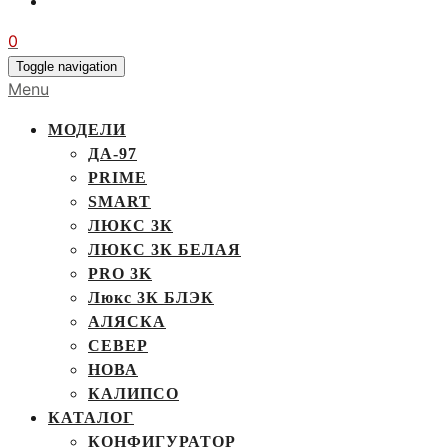
0
Toggle navigation
Menu
МОДЕЛИ
ДА-97
PRIME
SMART
ЛЮКС 3К
ЛЮКС 3К БЕЛАЯ
PRO 3K
Люкс 3К БЛЭК
АЛЯСКА
СЕВЕР
НОВА
КАЛИПСО
КАТАЛОГ
КОНФИГУРАТОР