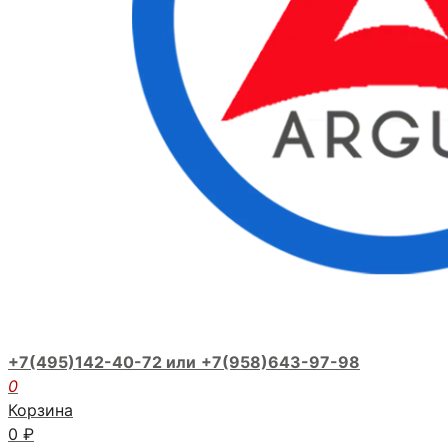
+7(495)142-40-72 или
+7(958)643-97-98
0
Корзина
0
₽