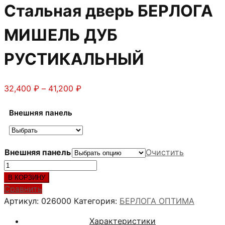
Стальная дверь БЕРЛОГА
МИШЕЛЬ ДУБ
РУСТИКАЛЬНЫЙ
Диапазон
32,400
₽
–
41,200
₽
цен:
32,400 ₽
Внешняя панель
–
41,200 ₽
Внешняя панель
Очистить
Количество
товара
В КОРЗИНУ
Стальная
Сравнить
дверь
Артикул:
026000
Категория:
БЕРЛОГА ОПТИМА
БЕРЛОГА
Характеристики
МИШЕЛЬ