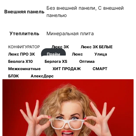
Без внешней панели, С внешней
Внешняя панель
панелью
Утеплитель
Минеральная плита
КОНФИГУРАТОР
Люкс 3К
Люкс 3К БЕЛЫЕ
Люкс ПРО 3К
Прайм
Люкс
Улица
Берлога Х10
Берлога XS
Оптима
Межкомнатные
ХИТ ПРОДАЖ
СМАРТ
БЛЭК
АлексДорс