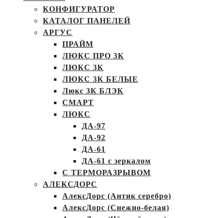
КОНФИГУРАТОР
КАТАЛОГ ПАНЕЛЕЙ
АРГУС
ПРАЙМ
ЛЮКС ПРО 3К
ЛЮКС 3К
ЛЮКС 3К БЕЛЫЕ
Люкс 3К БЛЭК
СМАРТ
ЛЮКС
ДА-97
ДА-92
ДА-61
ДА-61 с зеркалом
С ТЕРМОРАЗРЫВОМ
АЛЕКСДОРС
АлексДорс (Антик серебро)
АлексДорс (Снежно-белая)