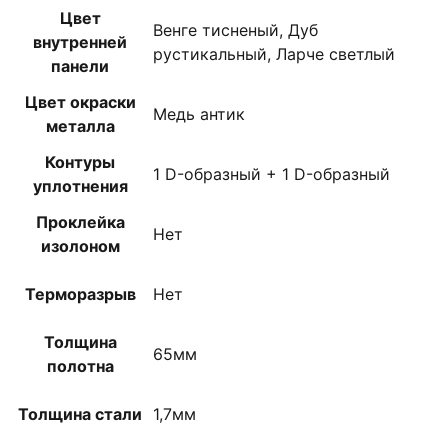
Цвет
Венге тисненый, Дуб
внутренней
рустикальный, Ларче светлый
панели
Цвет окраски
Медь антик
металла
Контуры
1 D-образный + 1 D-образный
уплотнения
Проклейка
Нет
изолоном
Терморазрыв
Нет
Толщина
65мм
полотна
Толщина стали
1,7мм