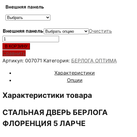
30,000 ₽
Внешняя панель
–
38,200 ₽
Внешняя панель
Очистить
Количество
товара
В КОРЗИНУ
Стальная
Сравнить
дверь
Артикул:
007071
Категория:
БЕРЛОГА ОПТИМА
БЕРЛОГА
Характеристики
ФЛОРЕНЦИЯ
Опции
5
ЛАРЧЕ
Характеристики товара
СТАЛЬНАЯ ДВЕРЬ БЕРЛОГА
ФЛОРЕНЦИЯ 5 ЛАРЧЕ