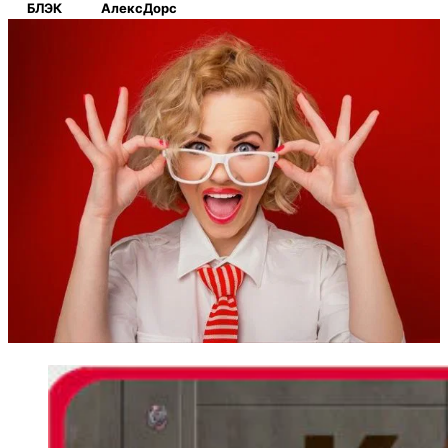
БЛЭК
АлексДорс