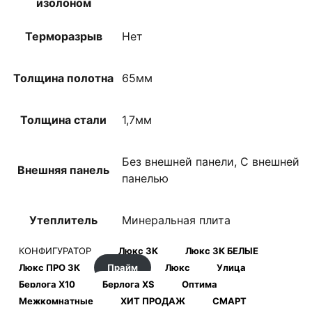
изолоном
Терморазрыв
Нет
Толщина полотна
65мм
Толщина стали
1,7мм
Без внешней панели, С внешней
Внешняя панель
панелью
Утеплитель
Минеральная плита
КОНФИГУРАТОР
Люкс 3К
Люкс 3К БЕЛЫЕ
Люкс ПРО 3К
Прайм
Люкс
Улица
Берлога Х10
Берлога XS
Оптима
Межкомнатные
ХИТ ПРОДАЖ
СМАРТ