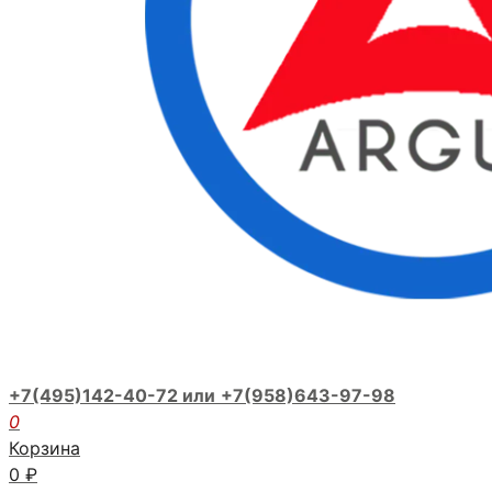
+7(495)142-40-72 или
+7(958)643-97-98
0
Корзина
0
₽