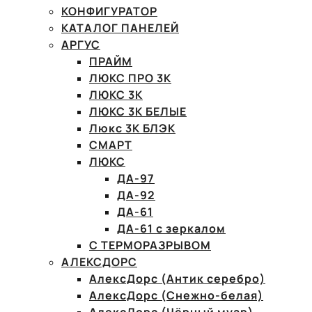
КОНФИГУРАТОР
КАТАЛОГ ПАНЕЛЕЙ
АРГУС
ПРАЙМ
ЛЮКС ПРО 3К
ЛЮКС 3К
ЛЮКС 3К БЕЛЫЕ
Люкс 3К БЛЭК
СМАРТ
ЛЮКС
ДА-97
ДА-92
ДА-61
ДА-61 с зеркалом
С ТЕРМОРАЗРЫВОМ
АЛЕКСДОРС
АлексДорс (Антик серебро)
АлексДорс (Снежно-белая)