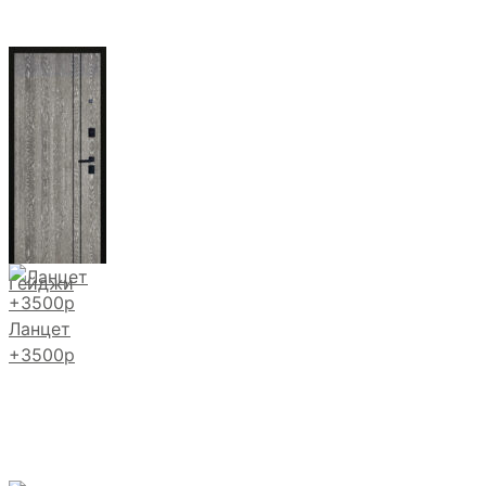
Гейджи
Ланцет
+3500р