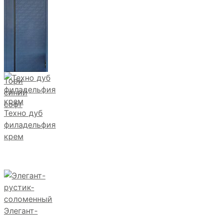
Тори
синий
софт
Техно дуб
филадельфия
крем
Элегант-