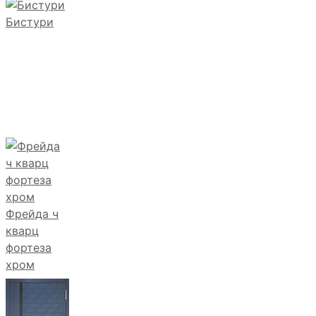
Бистури
Фрейда ч
кварц
фортеза
хром