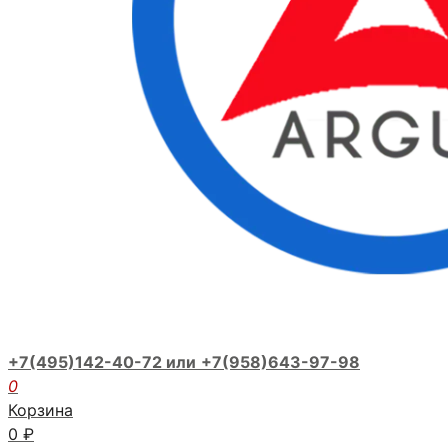
+7(495)142-40-72 или
+7(958)643-97-98
0
Корзина
0
₽