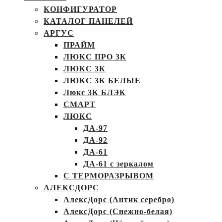
КОНФИГУРАТОР
КАТАЛОГ ПАНЕЛЕЙ
АРГУС
ПРАЙМ
ЛЮКС ПРО 3К
ЛЮКС 3К
ЛЮКС 3К БЕЛЫЕ
Люкс 3К БЛЭК
СМАРТ
ЛЮКС
ДА-97
ДА-92
ДА-61
ДА-61 с зеркалом
С ТЕРМОРАЗРЫВОМ
АЛЕКСДОРС
АлексДорс (Антик серебро)
АлексДорс (Снежно-белая)