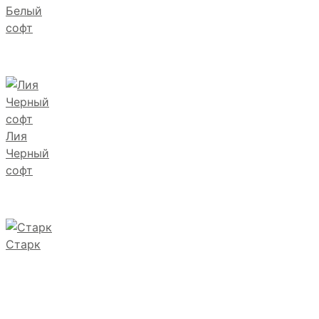
Белый
софт
Лия
Черный
софт
Старк