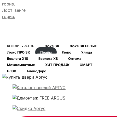
Лофт_венге
гориз.
КОНФИГУРАТОР
Люкс 3К
Люкс 3К БЕЛЫЕ
Люкс ПРО 3К
Прайм
Люкс
Улица
Берлога Х10
Берлога XS
Оптима
Межкомнатные
ХИТ ПРОДАЖ
СМАРТ
БЛЭК
АлексДорс