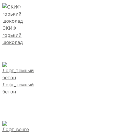
СКИФ
горький
шоколад
Лофт_темный
бетон