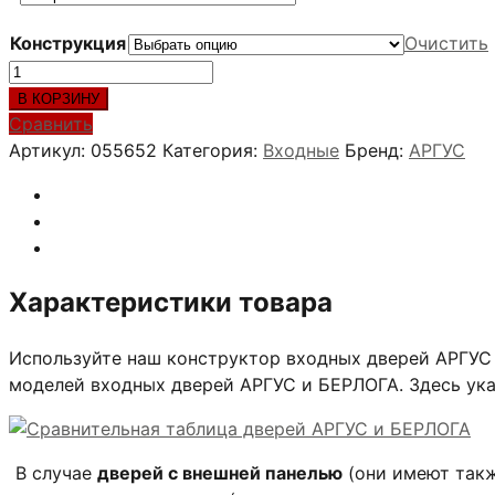
Конструкция
Очистить
Количество
товара
В КОРЗИНУ
ВОЯЖ
Сравнить
Рустик
Артикул:
055652
Категория:
Входные
Бренд:
АРГУС
серый
Характеристики товара
Используйте наш конструктор входных дверей АРГУС 
моделей входных дверей АРГУС и БЕРЛОГА. Здесь ук
В случае
дверей с внешней панелью
(они имеют так