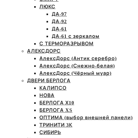
ЛЮКС
ДА-97
ДА-92
ДА-61
ДА-61 с зеркалом
С ТЕРМОРАЗРЫВОМ
АЛЕКСДОРС
АлексДорс (Антик серебро)
АлексДорс (Снежно-белая)
АлексДорс (Чёрный муар)
ДВЕРИ БЕРЛОГА
КАЛИПСО
НОВА
БЕРЛОГА Х10
БЕРЛОГА XS
ОПТИМА (выбор внешней панели)
ТРИНИТИ 3К
СИБИРЬ