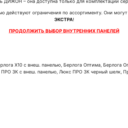
ль ДИЖОН – она доступна только для комплектации се
лью действуют ограничения по ассортименту. Они могу
ЭКСТРА
!
ПРОДОЛЖИТЬ ВЫБОР ВНУТРЕННИХ ПАНЕЛЕЙ
рлога X10 с внеш. панелью, Берлога Оптима, Берлога О
с ПРО 3К с внеш. панелью, Люкс ПРО 3К черный шелк, П