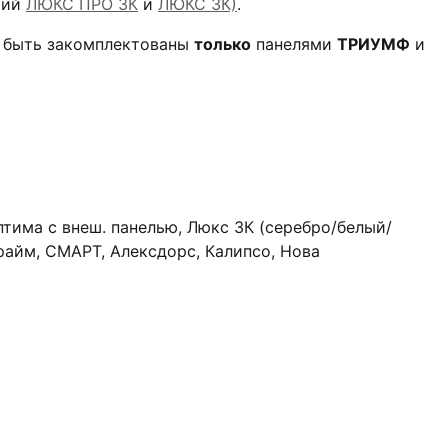
рий
ЛЮКС ПРО 3К
и
ЛЮКС 3К)
.
т быть закомплектованы
только
панелями
ТРИУМФ
и
птима с внеш. панелью, Люкс 3К (серебро/белый/
райм, СМАРТ, Алексдорс, Калипсо, Нова