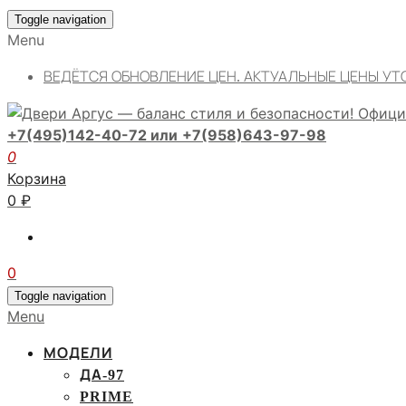
Toggle navigation
Menu
ВЕДЁТСЯ ОБНОВЛЕНИЕ ЦЕН. АКТУАЛЬНЫЕ ЦЕНЫ УТ
+7(495)142-40-72 или
+7(958)643-97-98
0
Корзина
0
₽
0
Toggle navigation
Menu
МОДЕЛИ
ДА-97
PRIME