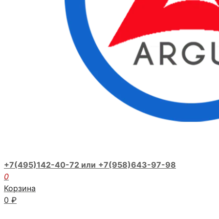
+7(495)142-40-72 или
+7(958)643-97-98
0
Корзина
0
₽