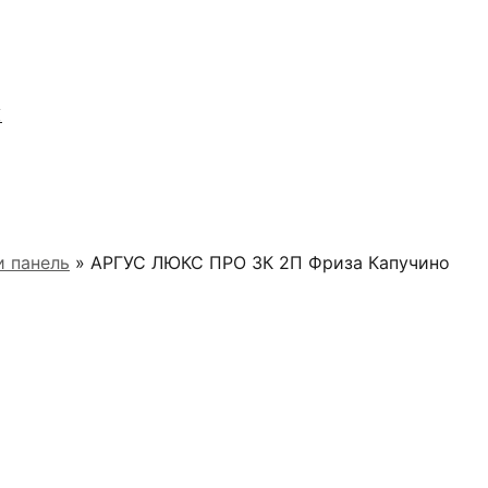
Я
 панель
» АРГУС ЛЮКС ПРО 3К 2П Фриза Капучино