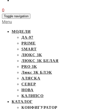
0
Toggle navigation
Menu
МОДЕЛИ
ДА-97
PRIME
SMART
ЛЮКС 3К
ЛЮКС 3К БЕЛАЯ
PRO 3K
Люкс 3К БЛЭК
АЛЯСКА
СЕВЕР
НОВА
КАЛИПСО
КАТАЛОГ
КОНФИГУРАТОР