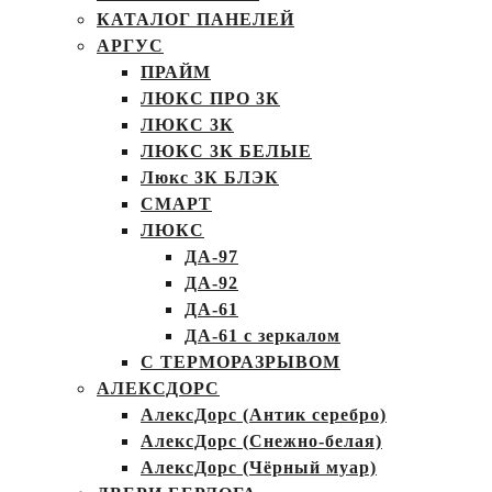
КАТАЛОГ ПАНЕЛЕЙ
АРГУС
ПРАЙМ
ЛЮКС ПРО 3К
ЛЮКС 3К
ЛЮКС 3К БЕЛЫЕ
Люкс 3К БЛЭК
СМАРТ
ЛЮКС
ДА-97
ДА-92
ДА-61
ДА-61 с зеркалом
С ТЕРМОРАЗРЫВОМ
АЛЕКСДОРС
АлексДорс (Антик серебро)
АлексДорс (Снежно-белая)
АлексДорс (Чёрный муар)