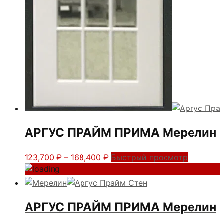
АРГУС ПРАЙМ ПРИМА Мерелин 
Диапазон
Этот
123,700
₽
–
168,400
₽
Быстрый просмотр
цен:
товар
123,700 ₽
имеет
–
несколько
168,400 ₽
вариаций.
АРГУС ПРАЙМ ПРИМА Мерелин
Опции