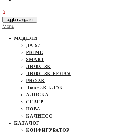
0
Toggle navigation
Menu
МОДЕЛИ
ДА-97
PRIME
SMART
ЛЮКС 3К
ЛЮКС 3К БЕЛАЯ
PRO 3K
Люкс 3К БЛЭК
АЛЯСКА
СЕВЕР
НОВА
КАЛИПСО
КАТАЛОГ
КОНФИГУРАТОР