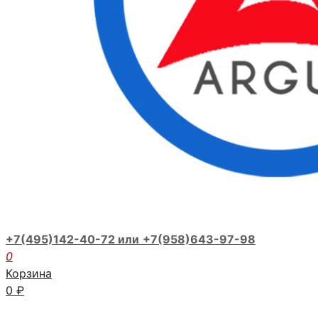
+7(495)142-40-72 или
+7(958)643-97-98
0
Корзина
0
₽