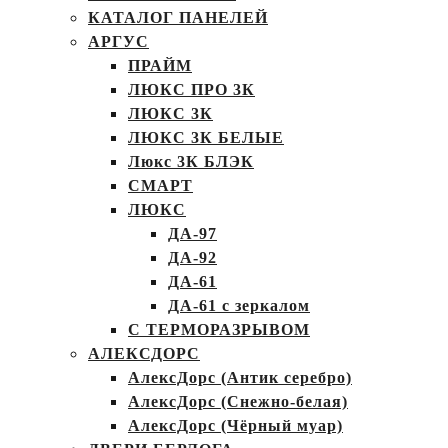
КАТАЛОГ ПАНЕЛЕЙ
АРГУС
ПРАЙМ
ЛЮКС ПРО 3К
ЛЮКС 3К
ЛЮКС 3К БЕЛЫЕ
Люкс 3К БЛЭК
СМАРТ
ЛЮКС
ДА-97
ДА-92
ДА-61
ДА-61 с зеркалом
С ТЕРМОРАЗРЫВОМ
АЛЕКСДОРС
АлексДорс (Антик серебро)
АлексДорс (Снежно-белая)
АлексДорс (Чёрный муар)