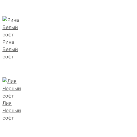
Рина
Белый
софт
Лия
Черный
софт