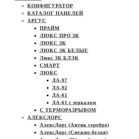
КОНФИГУРАТОР
КАТАЛОГ ПАНЕЛЕЙ
АРГУС
ПРАЙМ
ЛЮКС ПРО 3К
ЛЮКС 3К
ЛЮКС 3К БЕЛЫЕ
Люкс 3К БЛЭК
СМАРТ
ЛЮКС
ДА-97
ДА-92
ДА-61
ДА-61 с зеркалом
С ТЕРМОРАЗРЫВОМ
АЛЕКСДОРС
АлексДорс (Антик серебро)
АлексДорс (Снежно-белая)