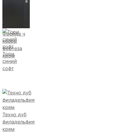
Фрейда ч
кварц
фортеза
Тори
хром
синий
софт
Техно дуб
филадельфия
крем