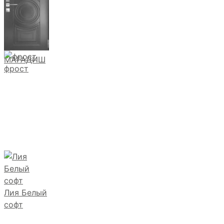
МАГАДИШ
фрост
Лия Белый
софт