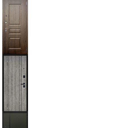
Мичиган
Магистр
Дуб кантри
тёмный
Гейджи