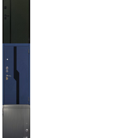
Ланцет
+3500р
Бистури