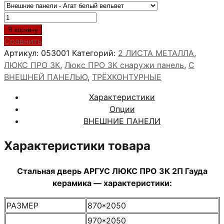
Количество
товара
В корзину
АРГУС
Сравнить
ЛЮКС
Артикул:
053001
Категорий:
2 ЛИСТА МЕТАЛЛА
,
ПРО
ЛЮКС ПРО 3К
,
Люкс ПРО 3К снаружи панель
,
С
3К
ВНЕШНЕЙ ПАНЕЛЬЮ
,
ТРЁХКОНТУРНЫЕ
2П
Характеристики
Гауда
Опции
керамика
ВНЕШНИЕ ПАНЕЛИ
Характеристики товара
Стальная дверь АРГУС ЛЮКС ПРО 3К 2П Гауда
керамика — характеристики:
РАЗМЕР
870*2050
970*2050