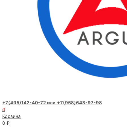
+7(495)142-40-72 или
+7(958)643-97-98
0
Корзина
0
₽