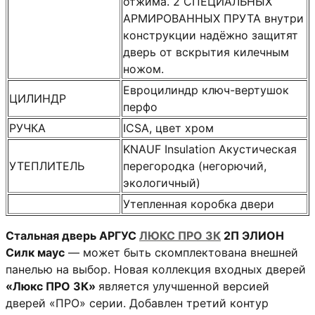
отжима. 2 СПЕЦИАЛЬНЫХ
АРМИРОВАННЫХ ПРУТА внутри
конструкции надёжно защитят
дверь от вскрытия килечным
ножом.
Евроцилиндр ключ-вертушок
ЦИЛИНДР
перфо
РУЧКА
ICSA, цвет хром
KNAUF Insulation Акустическая
УТЕПЛИТЕЛЬ
перегородка (негорючий,
экологичный)
Утепленная коробка двери
Стальная дверь АРГУС
ЛЮКС ПРО 3К
2П ЭЛИОН
Силк маус
— может быть скомплектована внешней
панелью на выбор. Новая коллекция входных дверей
«Люкс ПРО 3К»
является улучшенной версией
дверей «ПРО» серии. Добавлен третий контур