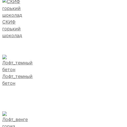
СКИФ
горький
шоколад
Лофт_темный
бетон