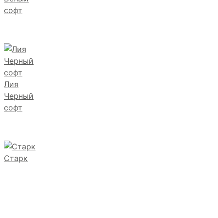
софт
Лия
Черный
софт
Старк