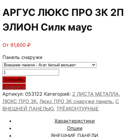
АРГУС ЛЮКС ПРО 3К 2П
ЭЛИОН Силк маус
От
91,600
₽
Панель снаружи
Количество
товара
В корзину
АРГУС
Сравнить
ЛЮКС
Артикул:
053122
Категорий:
2 ЛИСТА МЕТАЛЛА
,
ПРО
ЛЮКС ПРО 3К
,
Люкс ПРО 3К снаружи панель
,
С
3К
ВНЕШНЕЙ ПАНЕЛЬЮ
,
ТРЁХКОНТУРНЫЕ
2П
Характеристики
ЭЛИОН
Опции
Силк
ВНЕШНИЕ ПАНЕЛИ