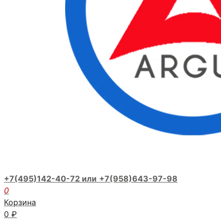
+7(495)142-40-72 или
+7(958)643-97-98
0
Корзина
0
₽