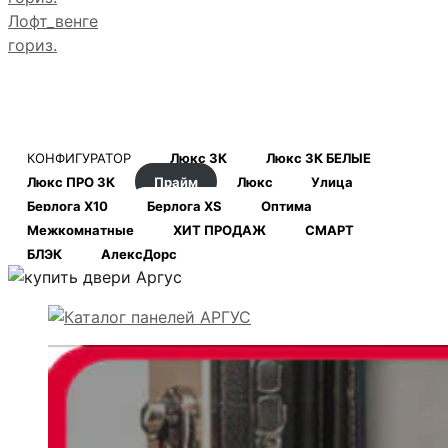
Лофт_венге
гориз.
КОНФИГУРАТОР
Люкс 3К
Люкс 3К БЕЛЫЕ
Люкс ПРО 3К
Прайм
Люкс
Улица
Берлога Х10
Берлога XS
Оптима
Межкомнатные
ХИТ ПРОДАЖ
СМАРТ
БЛЭК
АлексДорс