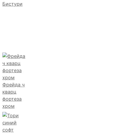
Бистури
Фрейда ч
кварц
фортеза
хром