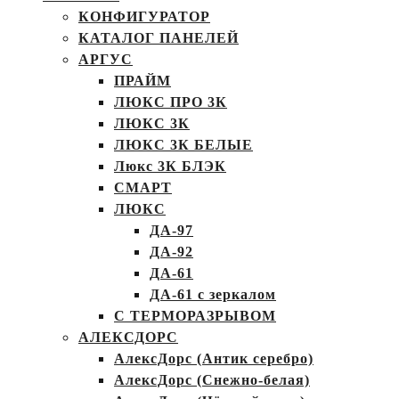
КОНФИГУРАТОР
КАТАЛОГ ПАНЕЛЕЙ
АРГУС
ПРАЙМ
ЛЮКС ПРО 3К
ЛЮКС 3К
ЛЮКС 3К БЕЛЫЕ
Люкс 3К БЛЭК
СМАРТ
ЛЮКС
ДА-97
ДА-92
ДА-61
ДА-61 с зеркалом
С ТЕРМОРАЗРЫВОМ
АЛЕКСДОРС
АлексДорс (Антик серебро)
АлексДорс (Снежно-белая)