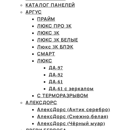
КАТАЛОГ ПАНЕЛЕЙ
АРГУС
ПРАЙМ
ЛЮКС ПРО 3К
ЛЮКС 3К
ЛЮКС 3К БЕЛЫЕ
Люкс 3К БЛЭК
СМАРТ
ЛЮКС
ДА-97
ДА-92
ДА-61
ДА-61 с зеркалом
С ТЕРМОРАЗРЫВОМ
АЛЕКСДОРС
АлексДорс (Антик серебро)
АлексДорс (Снежно-белая)
АлексДорс (Чёрный муар)