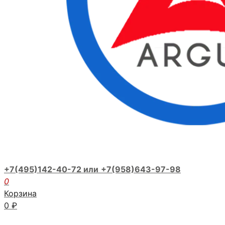
+7(495)142-40-72 или
+7(958)643-97-98
0
Корзина
0
₽