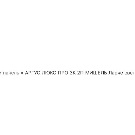
 панель
» АРГУС ЛЮКС ПРО 3К 2П МИШЕЛЬ Ларче све