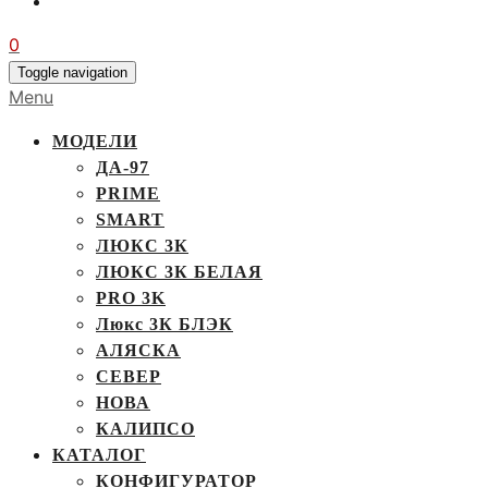
0
Toggle navigation
Menu
МОДЕЛИ
ДА-97
PRIME
SMART
ЛЮКС 3К
ЛЮКС 3К БЕЛАЯ
PRO 3K
Люкс 3К БЛЭК
АЛЯСКА
СЕВЕР
НОВА
КАЛИПСО
КАТАЛОГ
КОНФИГУРАТОР