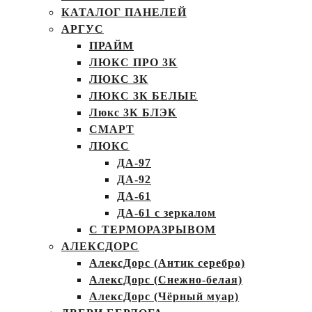
КАТАЛОГ ПАНЕЛЕЙ
АРГУС
ПРАЙМ
ЛЮКС ПРО 3К
ЛЮКС 3К
ЛЮКС 3К БЕЛЫЕ
Люкс 3К БЛЭК
СМАРТ
ЛЮКС
ДА-97
ДА-92
ДА-61
ДА-61 с зеркалом
С ТЕРМОРАЗРЫВОМ
АЛЕКСДОРС
АлексДорс (Антик серебро)
АлексДорс (Снежно-белая)
АлексДорс (Чёрный муар)