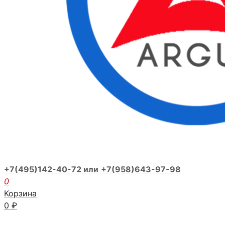
+7(495)142-40-72 или
+7(958)643-97-98
0
Корзина
0
₽