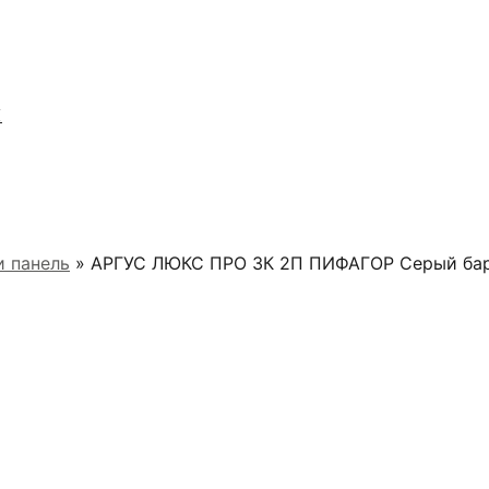
Я
 панель
» АРГУС ЛЮКС ПРО 3К 2П ПИФАГОР Серый ба