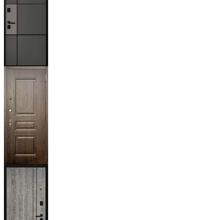
Мичиган
Магистр
Дуб кантри
тёмный