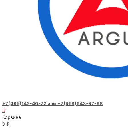
+7(495)142-40-72 или
+7(958)643-97-98
0
Корзина
0
₽