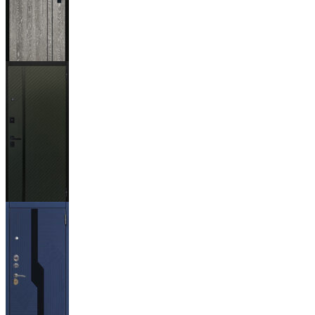
Гейджи
Ланцет
+3500р