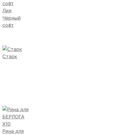
Лия
Черный
софт
Старк
Рина для