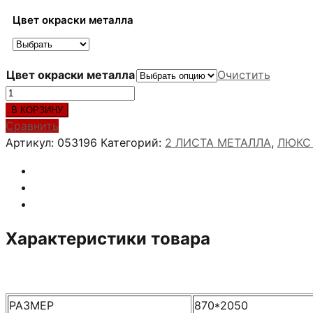
Цвет окраски металла
Цвет окраски металла
Очистить
Количество
товара
В КОРЗИНУ
АРГУС
Сравнить
ЛЮКС
Артикул:
053196
Категорий:
2 ЛИСТА МЕТАЛЛА
,
ЛЮКС 
ПРО
3К
ALUM
11
Характеристики товара
РАЗМЕР
870*2050