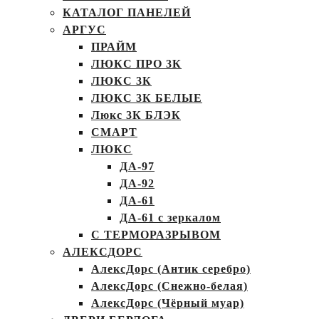
КАТАЛОГ ПАНЕЛЕЙ
АРГУС
ПРАЙМ
ЛЮКС ПРО 3К
ЛЮКС 3К
ЛЮКС 3К БЕЛЫЕ
Люкс 3К БЛЭК
СМАРТ
ЛЮКС
ДА-97
ДА-92
ДА-61
ДА-61 с зеркалом
С ТЕРМОРАЗРЫВОМ
АЛЕКСДОРС
АлексДорс (Антик серебро)
АлексДорс (Снежно-белая)
АлексДорс (Чёрный муар)