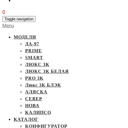
0
Toggle navigation
Menu
МОДЕЛИ
ДА-97
PRIME
SMART
ЛЮКС 3К
ЛЮКС 3К БЕЛАЯ
PRO 3K
Люкс 3К БЛЭК
АЛЯСКА
СЕВЕР
НОВА
КАЛИПСО
КАТАЛОГ
КОНФИГУРАТОР