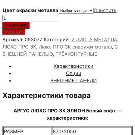
Цвет окраски металла
Очистить
Количество
товара
В КОРЗИНУ
АРГУС
Сравнить
ЛЮКС
Артикул:
053077
Категорий:
2 ЛИСТА МЕТАЛЛА
,
ПРО
ЛЮКС ПРО 3К
,
Люкс ПРО 3К снаружи металл
,
С
3К
ВНЕШНЕЙ ПАНЕЛЬЮ
,
ТРЁХКОНТУРНЫЕ
ЭЛИОН
Характеристики
Белый
Опции
софт
ВНЕШНИЕ ПАНЕЛИ
Характеристики товара
АРГУС ЛЮКС ПРО 3К ЭЛИОН Белый софт —
характеристики:
РАЗМЕР
870*2050