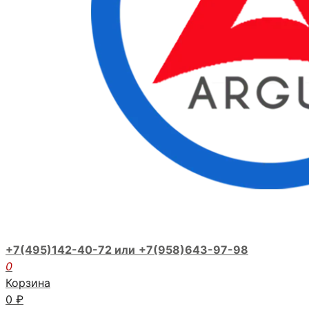
+7(495)142-40-72 или
+7(958)643-97-98
0
Корзина
0
₽