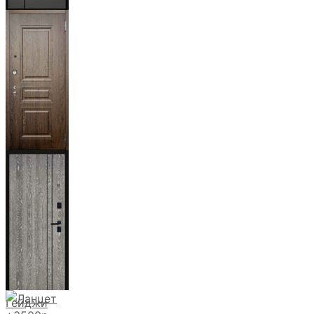
Мичиган
Магистр
Дуб кантри
тёмный
Гейджи