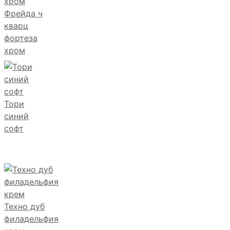
Фрейда ч
кварц
фортеза
хром
Тори
синий
софт
Техно дуб
филадельфия