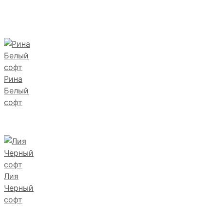
Рина
Белый
софт
Лия
Черный
софт