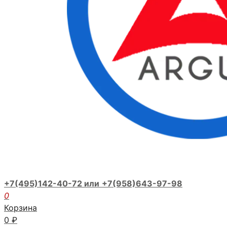
+7(495)142-40-72 или
+7(958)643-97-98
0
Корзина
0
₽