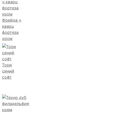
Фрейда ч
кварц
фортеза
хром
Тори
синий
софт