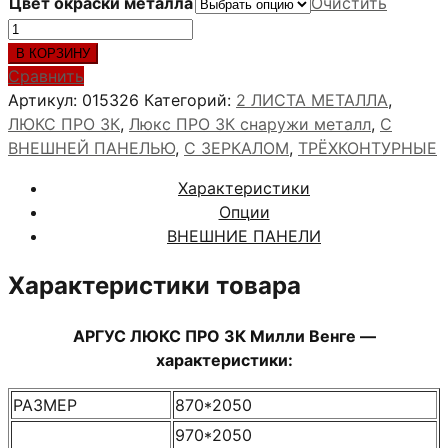
Цвет окраски металла
Очистить
Количество
товара
В КОРЗИНУ
АРГУС
Сравнить
ЛЮКС
Артикул:
015326
Категорий:
2 ЛИСТА МЕТАЛЛА
,
ПРО
ЛЮКС ПРО 3К
,
Люкс ПРО 3К снаружи металл
,
С
3К
ВНЕШНЕЙ ПАНЕЛЬЮ
,
С ЗЕРКАЛОМ
,
ТРЁХКОНТУРНЫЕ
Милли
Характеристики
Венге
Опции
ВНЕШНИЕ ПАНЕЛИ
Характеристики товара
АРГУС ЛЮКС ПРО 3К Милли Венге —
характеристики:
РАЗМЕР
870*2050
970*2050