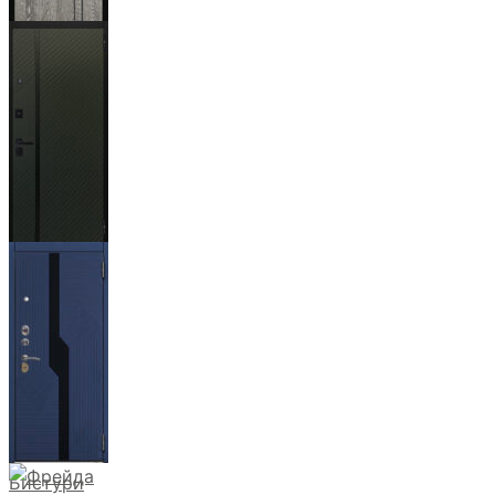
Гейджи
Ланцет
+3500р
Бистури