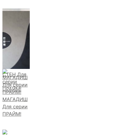
СТЕН Для
серии
ПРАЙМ!
МАГАДИШ
Для серии
ПРАЙМ!