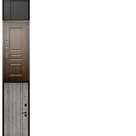
Мичиган
Магистр
Дуб кантри
тёмный