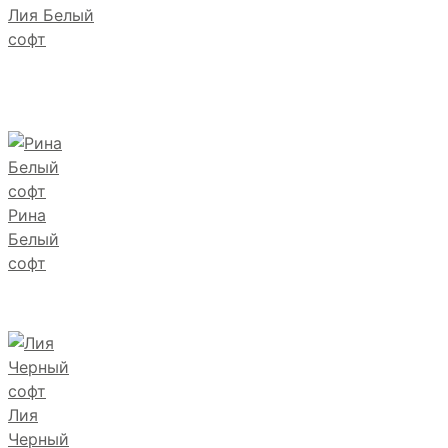
Лия Белый
софт
Рина
Белый
софт
Лия
Черный