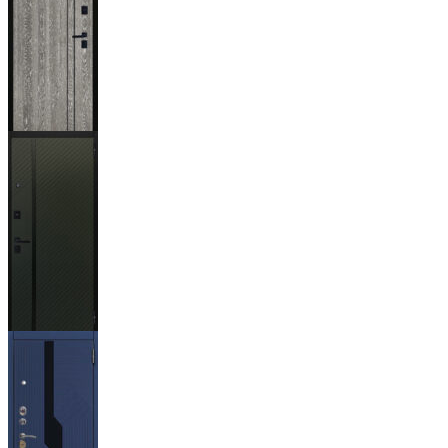
Гейджи
Ланцет
+3500р