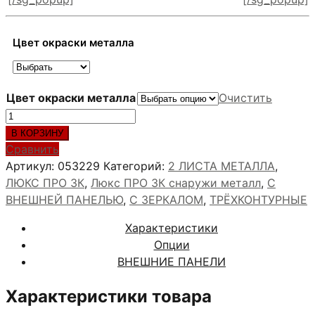
Цвет окраски металла
Цвет окраски металла
Очистить
Количество
товара
В КОРЗИНУ
АРГУС
Сравнить
ЛЮКС
Артикул:
053229
Категорий:
2 ЛИСТА МЕТАЛЛА
,
ПРО
ЛЮКС ПРО 3К
,
Люкс ПРО 3К снаружи металл
,
С
3К
ВНЕШНЕЙ ПАНЕЛЬЮ
,
С ЗЕРКАЛОМ
,
ТРЁХКОНТУРНЫЕ
СЕРВАНТЕС
Характеристики
RAL6019
Опции
ВНЕШНИЕ ПАНЕЛИ
Характеристики товара