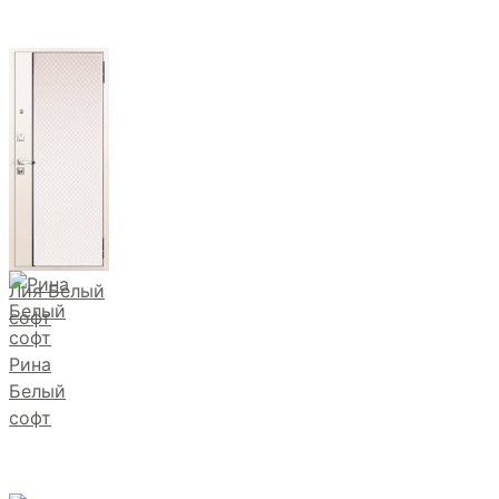
Лия Белый
софт
Рина
Белый
софт