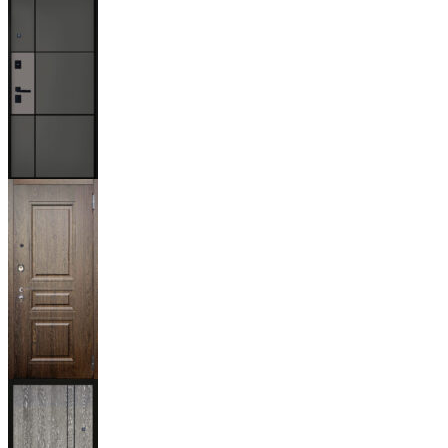
Мичиган
Магистр
Дуб кантри
тёмный