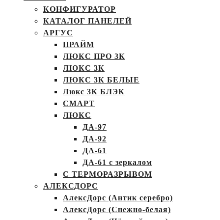
КОНФИГУРАТОР
КАТАЛОГ ПАНЕЛЕЙ
АРГУС
ПРАЙМ
ЛЮКС ПРО 3К
ЛЮКС 3К
ЛЮКС 3К БЕЛЫЕ
Люкс 3К БЛЭК
СМАРТ
ЛЮКС
ДА-97
ДА-92
ДА-61
ДА-61 с зеркалом
С ТЕРМОРАЗРЫВОМ
АЛЕКСДОРС
АлексДорс (Антик серебро)
АлексДорс (Снежно-белая)