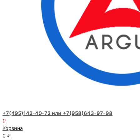
+7(495)142-40-72 или
+7(958)643-97-98
0
Корзина
0
₽