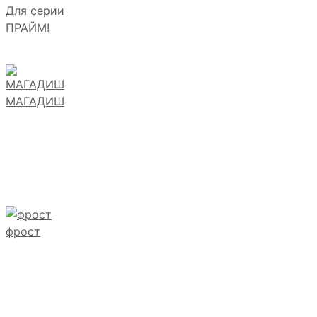
Для серии
ПРАЙМ!
МАГАДИШ
фрост