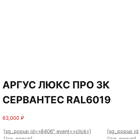
АРГУС ЛЮКС ПРО 3К
СЕРВАНТЕС RAL6019
63,000
₽
[sg_popup id=»8406″ event=»click»]
[sg_popup id
[/sg_popup]
[/sg_popup]