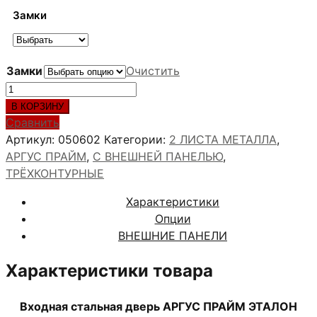
168,400 ₽
Замки
Замки
Очистить
Количество
товара
В КОРЗИНУ
АРГУС
Сравнить
ПРАЙМ
Артикул:
050602
Категории:
2 ЛИСТА МЕТАЛЛА
,
ЭТАЛОН
АРГУС ПРАЙМ
,
С ВНЕШНЕЙ ПАНЕЛЬЮ
,
RAL6027
ТРЁХКОНТУРНЫЕ
Характеристики
Опции
ВНЕШНИЕ ПАНЕЛИ
Характеристики товара
Входная стальная дверь АРГУС ПРАЙМ ЭТАЛОН