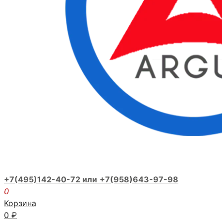
+7(495)142-40-72 или
+7(958)643-97-98
0
Корзина
0
₽