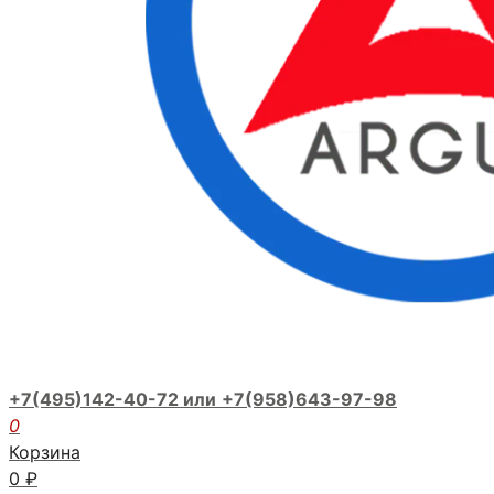
+7(495)142-40-72 или
+7(958)643-97-98
0
Корзина
0
₽