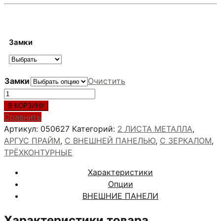
цен:
123,700 ₽
–
168,400 ₽
Замки
Замки
Очистить
Количество
товара
В КОРЗИНУ
АРГУС
Сравнить
ПРАЙМ
Артикул:
050627
Категорий:
2 ЛИСТА МЕТАЛЛА
,
МАГНУМ
АРГУС ПРАЙМ
,
С ВНЕШНЕЙ ПАНЕЛЬЮ
,
С ЗЕРКАЛОМ
,
СИЛК
ТРЁХКОНТУРНЫЕ
МАУС
Характеристики
Опции
ВНЕШНИЕ ПАНЕЛИ
Характеристики товара