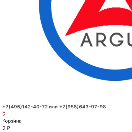
+7(495)142-40-72 или
+7(958)643-97-98
0
Корзина
0
₽