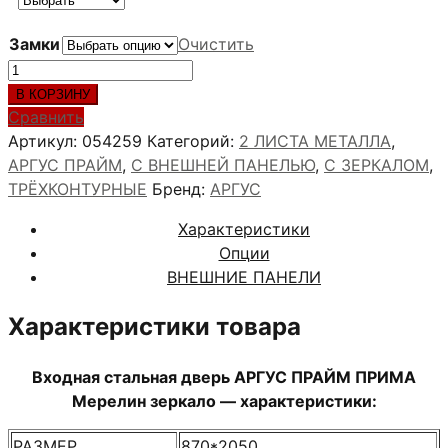
Замки
Очистить
Количество
товара
В КОРЗИНУ
АРГУС
Сравнить
ПРАЙМ
Артикул:
054259
Категорий:
2 ЛИСТА МЕТАЛЛА
,
ПРИМА
АРГУС ПРАЙМ
,
С ВНЕШНЕЙ ПАНЕЛЬЮ
,
С ЗЕРКАЛОМ
,
Мерелин
ТРЁХКОНТУРНЫЕ
Бренд:
АРГУС
зеркало
Характеристики
Опции
ВНЕШНИЕ ПАНЕЛИ
Характеристики товара
Входная стальная дверь АРГУС ПРАЙМ ПРИМА
Мерелин зеркало — характеристики:
РАЗМЕР
870*2050