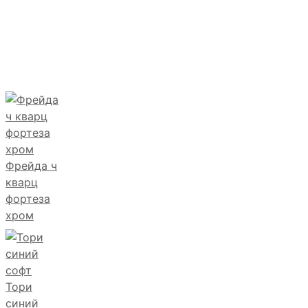
Фрейда ч
кварц
фортеза
хром
Тори
синий