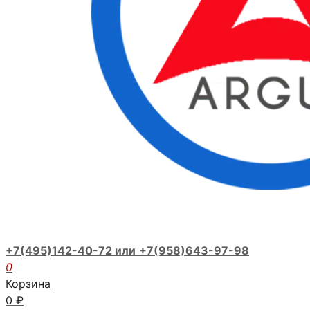
+7(495)142-40-72 или
+7(958)643-97-98
0
Корзина
0
₽