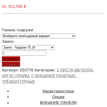
От
123,700
₽
Панель снаружи
Замок
Количество
товара
В корзину
АРГУС
Сравнить
ПРАЙМ
Артикул:
050776
Категории:
2 ЛИСТА МЕТАЛЛА
,
СКИФ
АРГУС ПРАЙМ
,
С ВНЕШНЕЙ ПАНЕЛЬЮ
,
Белый
ТРЁХКОНТУРНЫЕ
софт
Характеристики
Опции
ВНЕШНИЕ ПАНЕЛИ