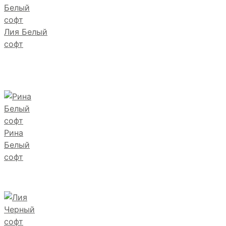
Лия Белый
софт
Рина
Белый
софт