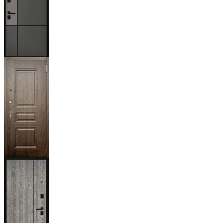
Мичиган
Магистр
Дуб кантри
тёмный