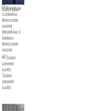
Бистури
Фрейда ч
кварц
фортеза
хром
Тори
синий
софт