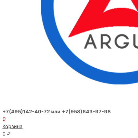
+7(495)142-40-72 или
+7(958)643-97-98
0
Корзина
0
₽