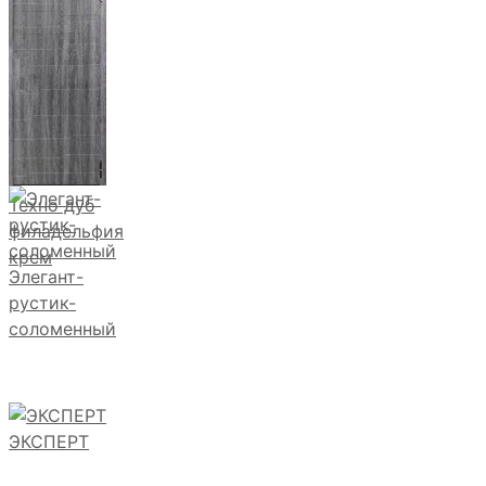
Техно дуб
филадельфия
крем
Элегант-
рустик-
соломенный
ЭКСПЕРТ