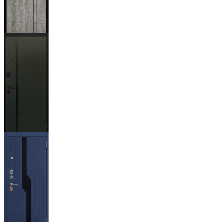
Гейджи
Ланцет
+3500р