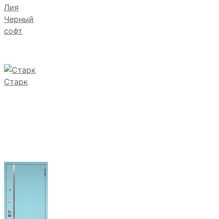
Лия
Черный
софт
Старк