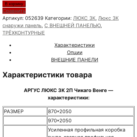
товара
В корзину
АРГУС
Сравнить
ЛЮКС
Артикул:
052639
Категории:
ЛЮКС 3К
,
Люкс 3К
3К
снаружи панель
,
С ВНЕШНЕЙ ПАНЕЛЬЮ
,
2П
ТРЁХКОНТУРНЫЕ
Чикаго
Характеристики
Венге
Опции
ВНЕШНИЕ ПАНЕЛИ
Характеристики товара
АРГУС ЛЮКС 3К 2П Чикаго Венге —
характеристики:
РАЗМЕР
870*2050
970*2050
Усиленная профильная коробка
гнуто-сварная профильная