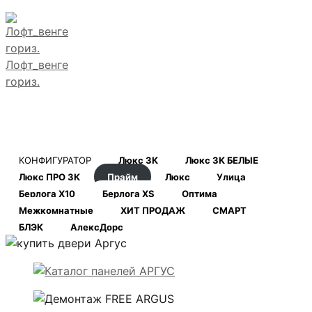
Лофт_венге
гориз.
КОНФИГУРАТОР
Люкс 3К
Люкс 3К БЕЛЫЕ
Люкс ПРО 3К
Прайм
Люкс
Улица
Берлога Х10
Берлога XS
Оптима
Межкомнатные
ХИТ ПРОДАЖ
СМАРТ
БЛЭК
АлексДорс