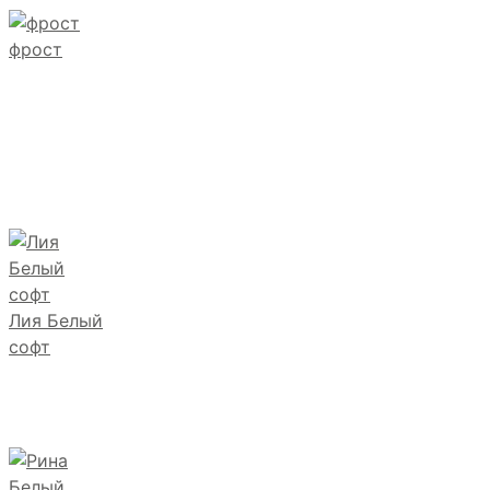
фрост
Лия Белый
софт