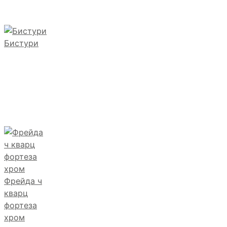
Бистури
Фрейда ч
кварц
фортеза
хром