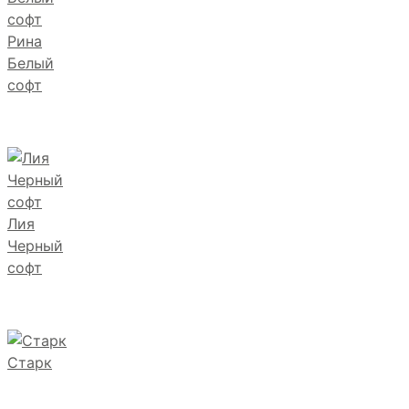
Рина
Белый
софт
Лия
Черный
софт
Старк