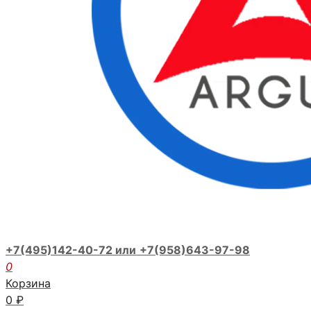
+7(495)142-40-72 или
+7(958)643-97-98
0
Корзина
0
₽