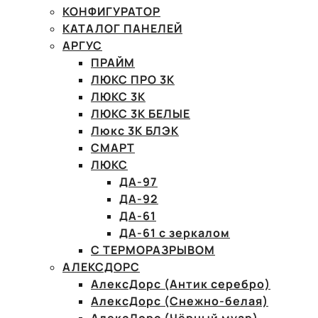
КОНФИГУРАТОР
КАТАЛОГ ПАНЕЛЕЙ
АРГУС
ПРАЙМ
ЛЮКС ПРО 3К
ЛЮКС 3К
ЛЮКС 3К БЕЛЫЕ
Люкс 3К БЛЭК
СМАРТ
ЛЮКС
ДА-97
ДА-92
ДА-61
ДА-61 с зеркалом
С ТЕРМОРАЗРЫВОМ
АЛЕКСДОРС
АлексДорс (Антик серебро)
АлексДорс (Снежно-белая)