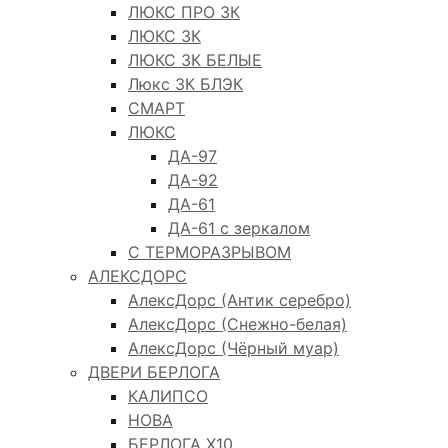
ЛЮКС ПРО 3К
ЛЮКС 3К
ЛЮКС 3К БЕЛЫЕ
Люкс 3К БЛЭК
СМАРТ
ЛЮКС
ДА-97
ДА-92
ДА-61
ДА-61 с зеркалом
С ТЕРМОРАЗРЫВОМ
АЛЕКСДОРС
АлексДорс (Антик серебро)
АлексДорс (Снежно-белая)
АлексДорс (Чёрный муар)
ДВЕРИ БЕРЛОГА
КАЛИПСО
НОВА
БЕРЛОГА Х10