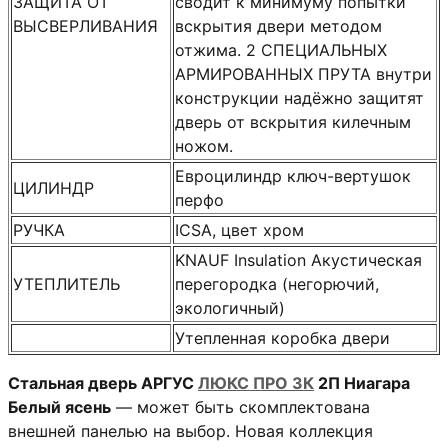
ЗАЩИТА ОТ
сводит к минимуму попытки
ВЫСВЕРЛИВАНИЯ
вскрытия двери методом
отжима. 2 СПЕЦИАЛЬНЫХ
АРМИРОВАННЫХ ПРУТА внутри
конструкции надёжно защитят
дверь от вскрытия килечным
ножом.
Евроцилиндр ключ-вертушок
ЦИЛИНДР
перфо
РУЧКА
ICSA, цвет хром
KNAUF Insulation Акустическая
УТЕПЛИТЕЛЬ
перегородка (негорючий,
экологичный)
Утепленная коробка двери
Стальная дверь АРГУС
ЛЮКС ПРО 3К
2П Ниагара
Белый ясень
— может быть скомплектована
внешней панелью на выбор. Новая коллекция