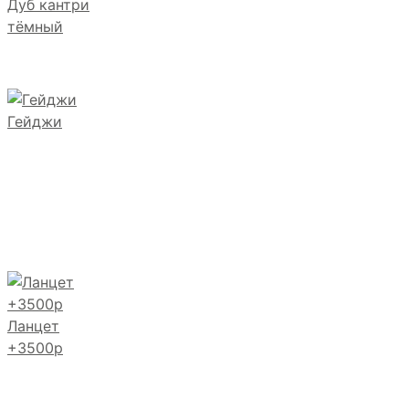
Дуб кантри
тёмный
Гейджи
Ланцет
+3500р