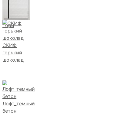
Тори
СКИФ
горький
шоколад
Лофт_темный
бетон