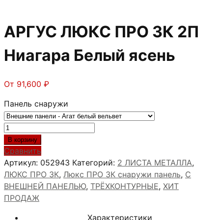
АРГУС ЛЮКС ПРО 3К 2П
Ниагара Белый ясень
От
91,600
₽
Панель снаружи
Количество
товара
В корзину
АРГУС
Сравнить
ЛЮКС
Артикул:
052943
Категорий:
2 ЛИСТА МЕТАЛЛА
,
ПРО
ЛЮКС ПРО 3К
,
Люкс ПРО 3К снаружи панель
,
С
3К
ВНЕШНЕЙ ПАНЕЛЬЮ
,
ТРЁХКОНТУРНЫЕ
,
ХИТ
2П
ПРОДАЖ
Ниагара
Характеристики