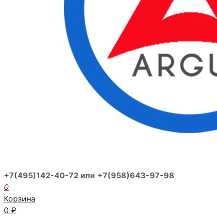
+7(495)142-40-72 или
+7(958)643-97-98
0
Корзина
0
₽