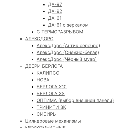
ДА-97
ДА-92
ДА-61
ДА-61 с зеркалом
С ТЕРМОРАЗРЫВОМ
АЛЕКСДОРС
АлексДорс (Антик серебро)
АлексДорс (Снежно-белая)
АлексДорс (Чёрный муар)
ДВЕРИ БЕРЛОГА
КАЛИПСО
НОВА
БЕРЛОГА Х10
БЕРЛОГА XS
ОПТИМА (выбор внешней панели)
ТРИНИТИ 3К
СИБИРЬ
Цилндровые механизмы
МЕЖКОМНАТНЫЕ