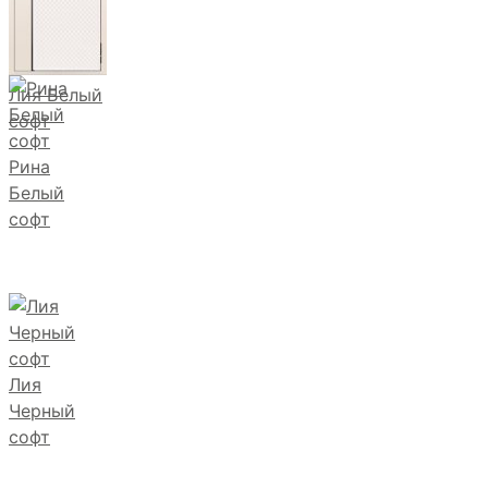
Лия Белый
софт
Рина
Белый
софт
Лия
Черный
софт