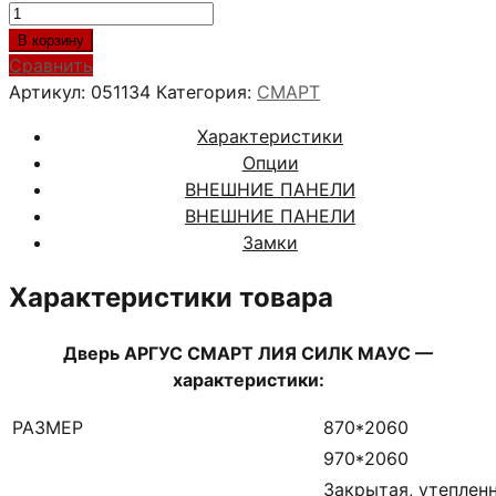
Количество
товара
В корзину
АРГУС
Сравнить
СМАРТ
Артикул:
051134
Категория:
СМАРТ
ЛИЯ
Характеристики
СИЛК
Опции
МАУС
ВНЕШНИЕ ПАНЕЛИ
ВНЕШНИЕ ПАНЕЛИ
Замки
Характеристики товара
Дверь АРГУС СМАРТ ЛИЯ СИЛК МАУС —
характеристики:
РАЗМЕР
870*2060
970*2060
Закрытая, утеплен