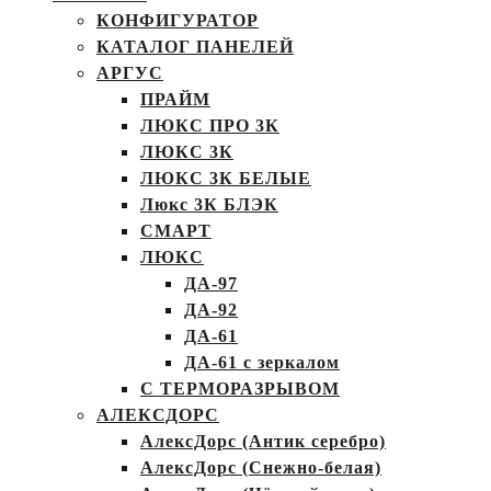
КОНФИГУРАТОР
КАТАЛОГ ПАНЕЛЕЙ
АРГУС
ПРАЙМ
ЛЮКС ПРО 3К
ЛЮКС 3К
ЛЮКС 3К БЕЛЫЕ
Люкс 3К БЛЭК
СМАРТ
ЛЮКС
ДА-97
ДА-92
ДА-61
ДА-61 с зеркалом
С ТЕРМОРАЗРЫВОМ
АЛЕКСДОРС
АлексДорс (Антик серебро)
АлексДорс (Снежно-белая)