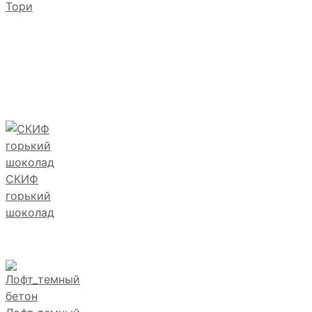
Тори
СКИФ
горький
шоколад