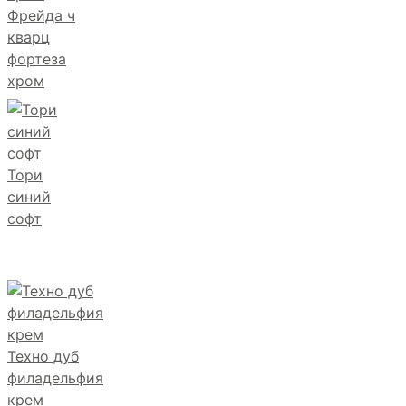
Фрейда ч
кварц
фортеза
хром
Тори
синий
софт
Техно дуб
филадельфия
крем