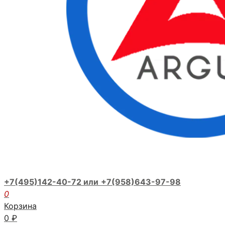
+7(495)142-40-72 или
+7(958)643-97-98
0
Корзина
0
₽