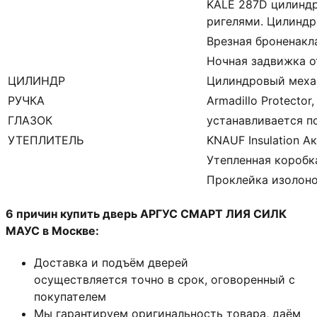
KALE 287D цилиндр
ригелями. Цилинд
Врезная броненакл
Ночная задвижка
о
ЦИЛИНДР
Цилиндровый меха
РУЧКА
Armadillo Protector
ГЛАЗОК
устанавливается п
УТЕПЛИТЕЛЬ
KNAUF Insulation А
Утепленная коробк
Проклейка изолон
6 причин купить дверь АРГУС СМАРТ ЛИЯ СИЛК
МАУС в Москве:
Доставка и подъём дверей
осуществляется точно в срок, оговоренный с
покупателем
Мы гарантируем оригинальность товара, даём