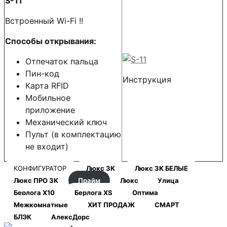
S-11
Встроенный Wi-Fi !!
Способы открывания:
Отпечаток пальца
Пин-код
Инструкция
Карта RFID
Мобильное
приложение
Механический ключ
Пульт (в комплектацию
не входит)
КОНФИГУРАТОР
Люкс 3К
Люкс 3К БЕЛЫЕ
Люкс ПРО 3К
Прайм
Люкс
Улица
Берлога Х10
Берлога XS
Оптима
Межкомнатные
ХИТ ПРОДАЖ
СМАРТ
БЛЭК
АлексДорс