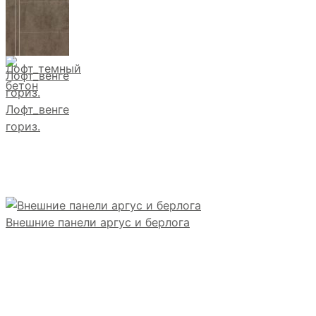
Лофт_темный
бетон
Лофт_венге
гориз.
Внешние панели аргус и берлога