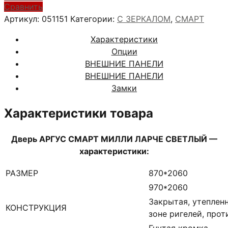
АРГУС
Сравнить
СМАРТ
Артикул:
051151
Категории:
С ЗЕРКАЛОМ
,
СМАРТ
МИЛЛИ
Характеристики
ЛАРЧЕ
Опции
СВЕТЛЫЙ
ВНЕШНИЕ ПАНЕЛИ
ВНЕШНИЕ ПАНЕЛИ
Замки
Характеристики товара
Дверь АРГУС СМАРТ МИЛЛИ ЛАРЧЕ СВЕТЛЫЙ —
характеристики:
РАЗМЕР
870*2060
970*2060
Закрытая, утеплен
КОНСТРУКЦИЯ
зоне ригелей, про
Гнутая кромка