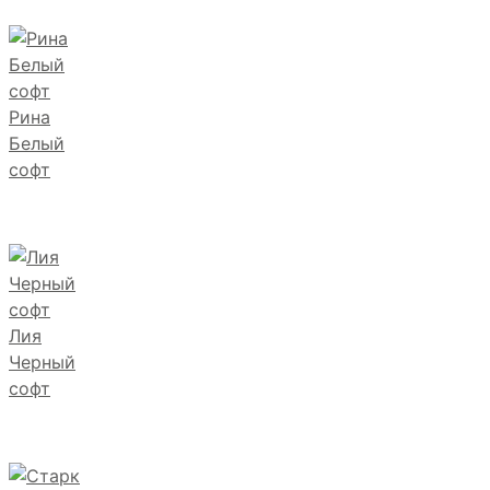
Рина
Белый
софт
Лия
Черный
софт