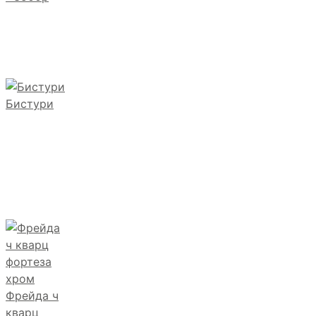
Бистури
Фрейда ч
кварц