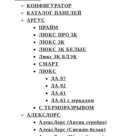
КОНФИГУРАТОР
КАТАЛОГ ПАНЕЛЕЙ
АРГУС
ПРАЙМ
ЛЮКС ПРО 3К
ЛЮКС 3К
ЛЮКС 3К БЕЛЫЕ
Люкс 3К БЛЭК
СМАРТ
ЛЮКС
ДА-97
ДА-92
ДА-61
ДА-61 с зеркалом
С ТЕРМОРАЗРЫВОМ
АЛЕКСДОРС
АлексДорс (Антик серебро)
АлексДорс (Снежно-белая)