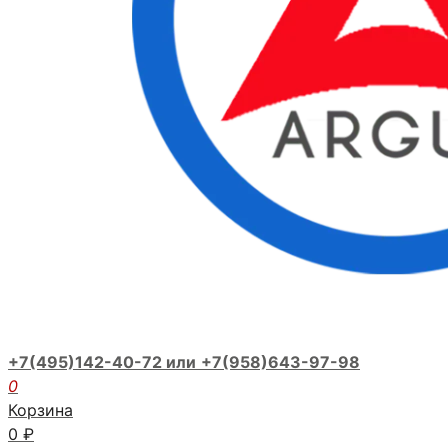
+7(495)142-40-72 или
+7(958)643-97-98
0
Корзина
0
₽