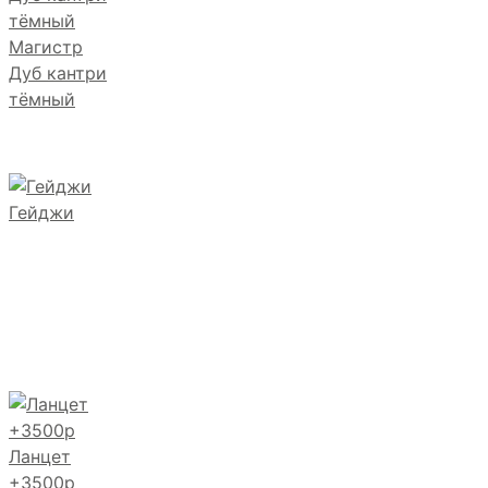
Магистр
Дуб кантри
тёмный
Гейджи
Ланцет
+3500р