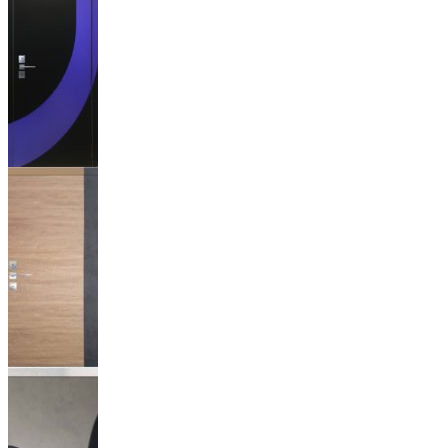
АРАБИС
Для серии
ПРАЙМ!
РАУНД Для
серии
ПРАЙМ!