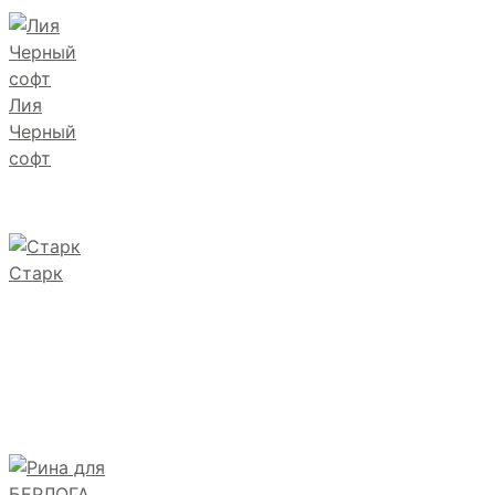
Лия
Черный
софт
Старк