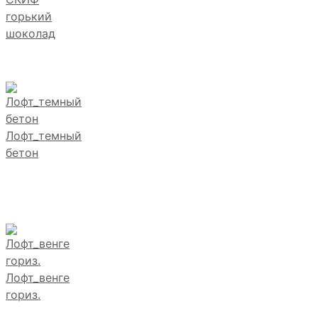
горький
шоколад
Лофт_темный
бетон
Лофт_венге
гориз.