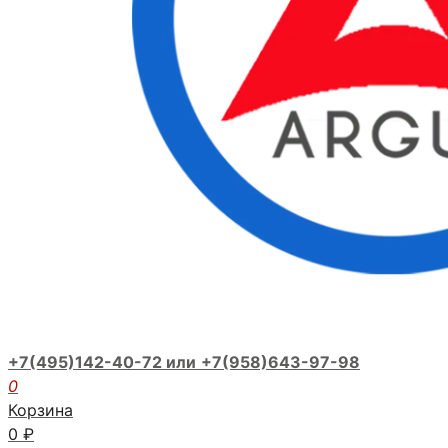
+7(495)142-40-72 или
+7(958)643-97-98
0
Корзина
0
₽