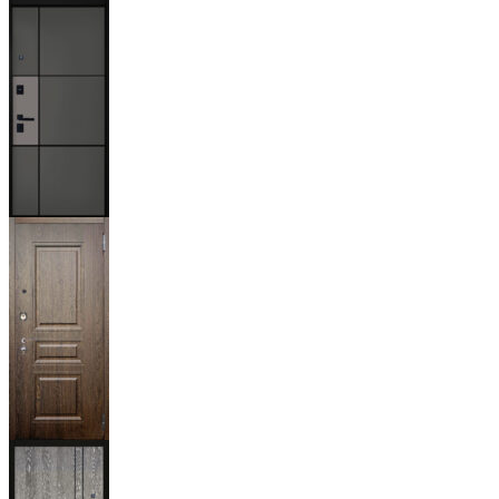
Мичиган
Магистр
Дуб кантри