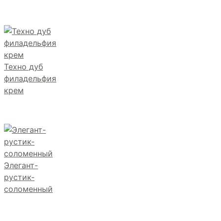
Техно дуб
филадельфия
крем
Элегант-
рустик-
соломенный