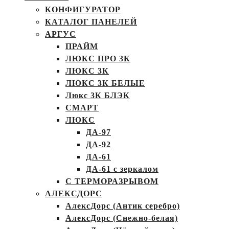
КОНФИГУРАТОР
КАТАЛОГ ПАНЕЛЕЙ
АРГУС
ПРАЙМ
ЛЮКС ПРО 3К
ЛЮКС 3К
ЛЮКС 3К БЕЛЫЕ
Люкс 3К БЛЭК
СМАРТ
ЛЮКС
ДА-97
ДА-92
ДА-61
ДА-61 с зеркалом
С ТЕРМОРАЗРЫВОМ
АЛЕКСДОРС
АлексДорс (Антик серебро)
АлексДорс (Снежно-белая)