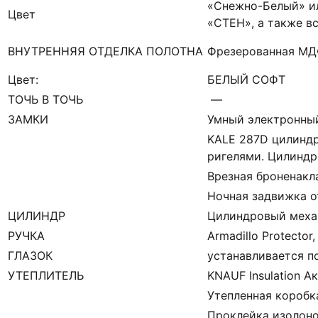
«Снежно-Белый» ил
Цвет
«СТЕН», а также в
ВНУТРЕННЯЯ ОТДЕЛКА ПОЛОТНА
Фрезерованная МД
Цвет:
БЕЛЫЙ СОФТ
ТОЧЬ В ТОЧЬ
—
ЗАМКИ
Умный электронный
KALE 287D цилиндр
ригелями. Цилинд
Врезная броненакл
Ночная задвижка
о
ЦИЛИНДР
Цилиндровый меха
РУЧКА
Armadillo Protector
ГЛАЗОК
устанавливается п
УТЕПЛИТЕЛЬ
KNAUF Insulation А
Утепленная коробк
Проклейка изолон