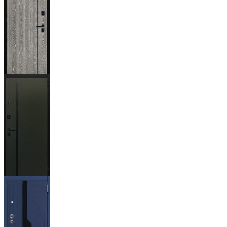
тёмный
Гейджи
Ланцет
+3500р