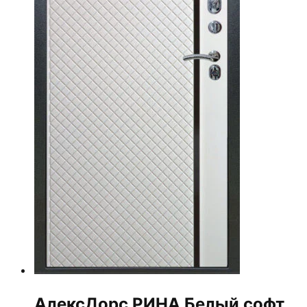
АлексДорс РИНА Белый софт