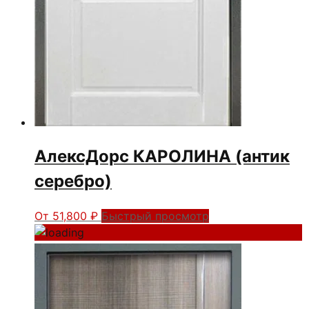
АлексДорс КАРОЛИНА (антик
серебро)
От
51,800
₽
Быстрый просмотр