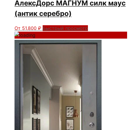
АлексДорс МАГНУМ силк маус
(антик серебро)
От
51,800
₽
Быстрый просмотр