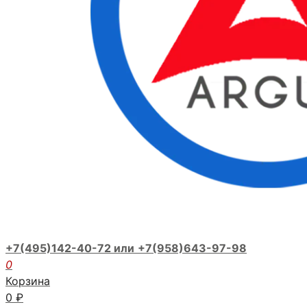
+7(495)142-40-72 или
+7(958)643-97-98
0
Корзина
0
₽