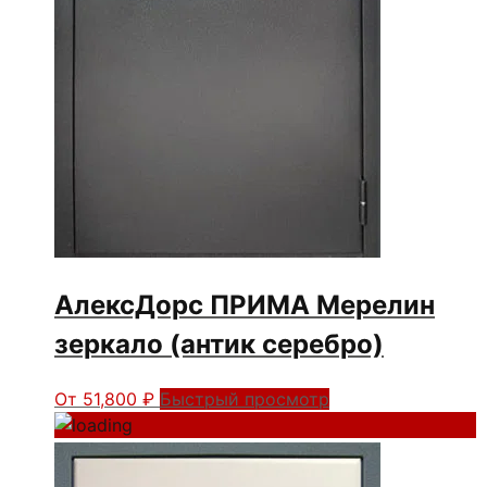
АлексДорс ПРИМА Мерелин
зеркало (антик серебро)
От
51,800
₽
Быстрый просмотр