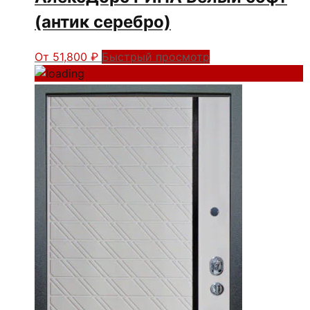
(антик серебро)
От
51,800
₽
Быстрый просмотр