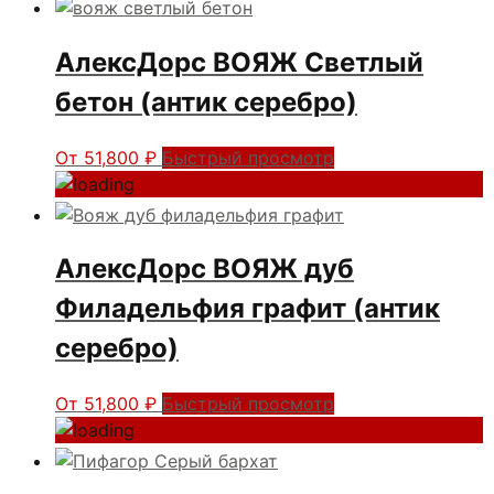
АлексДорс ВОЯЖ Светлый
бетон (антик серебро)
От
51,800
₽
Быстрый просмотр
АлексДорс ВОЯЖ дуб
Филадельфия графит (антик
серебро)
От
51,800
₽
Быстрый просмотр