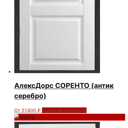
АлексДорс СОРЕНТО (антик
серебро)
От
51,800
₽
Быстрый просмотр