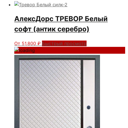
АлексДорс ТРЕВОР Белый
софт (антик серебро)
От
51,800
₽
Быстрый просмотр