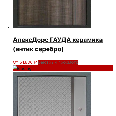
АлексДорс ГАУДА керамика
(антик серебро)
От
51,800
₽
Быстрый просмотр