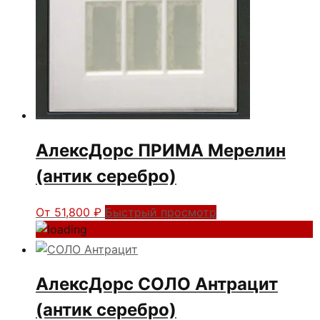
АлексДорс ПРИМА Мерелин
(антик серебро)
От
51,800
₽
Быстрый просмотр
АлексДорс СОЛО Антрацит
(антик серебро)