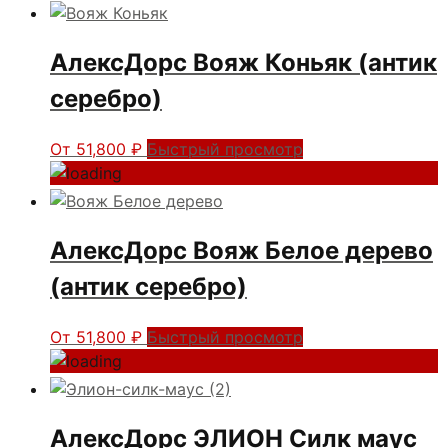
АлексДорс Вояж Коньяк (антик
серебро)
От
51,800
₽
Быстрый просмотр
АлексДорс Вояж Белое дерево
(антик серебро)
От
51,800
₽
Быстрый просмотр
АлексДорс ЭЛИОН Силк маус